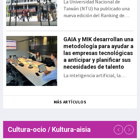
La Universidad Nacional de
bajo el formato del
Taiwán (NTU) ha publicado una
tradicional Demo Day. El
nueva edición del Ranking de
encuentro presentó los 30
Desempeño de Artículos
proyectos desarrollados
Científicos para Universidades
por las startups y
Mundiales. En esta clasificación,
GAIA y MIK desarrollan una
empresas, así como las
Euskal Herriko Unibertsitatea
metodología para ayudar a
sociedades públicas
(EHU) ocupa el puesto 358 entre
las empresas tecnológicas
participantes en una
las 1.243 universidades
a anticipar y planificar sus
iniciativa que en la actual
evaluadas, situándose además
necesidades de talento
edición se ha enfocado a
como la sép
aplicaciones en ámbitos
La inteligencia artificial, la
como la energía, la
digitalización, la aparición de
sostenibilidad, la
nuevos modelos de negocio, el
inteligencia a
relevo generacional y la
MÁS ARTÍCULOS
creciente dificultad para
encontrar determinados perfiles
profesionales están
transformando las necesidades
Cultura-ocio / Kultura-aisia
de talento de las empresas
tecnológicas. En este contexto,