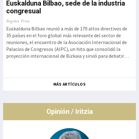
Euskalduna Bilbao, sede de la industria
congresual
o,
Ku
Begoña Pena
a
Iz
Euskalduna Bilbao reunió a más de 170 altos directivos de
t
35 países en el foro global más relevante del sector de
Ge
reuniones, el encuentro de la Asociación Internacional de
 la
Kur
Palacios de Congresos (AIPC), un hito que consolidó la
se
proyección internacional de Bizkaia y sirvió para debatir
ot
cómo la innovación tecnológica debe aliarse con la
de
autenticidad y la experiencia humana, rememorando el
so
histórico g
Ro
MÁS ARTÍCULOS
co
de
Opinión / Iritzia