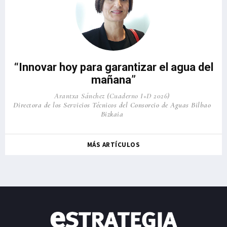
“Innovar hoy para garantizar el agua del
mañana”
Arantxa Sánchez (Cuaderno I+D 2026)
Directora de los Servicios Técnicos del Consorcio de Aguas Bilbao
Bizkaia
MÁS ARTÍCULOS