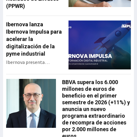
(PPWR)
Ibernova lanza
Ibernova Impulsa para
acelerar la
digitalización de la
pyme industrial
Ibernova presenta
Ibernova Impulsa, un
programa de apoyo a la
BBVA supera los 6.000
transformación digital
millones de euros de
industrial diseñado para
beneficio en el primer
acercar tecnología real a
semestre de 2026 (+11%) y
las pymes con menor
anuncia un nuevo
capacidad de inversión y
programa extraordinario
acompañarlas en un
de recompra de acciones
proceso de digitalización
por 2.000 millones de
progresivo, accesible y
euros
sostenible. La iniciativa se