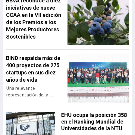
BBVA reconoce a diez
desde su creación hasta su
iniciativas de nueve
integración en MásMóvil,
CCAA en la VII edición
compartiendo las
de los Premios a los
principales decisiones
Mejores Productores
estratégicas que marcaron
Sostenibles
su trayectoria y las
lecciones de liderazgo que
extrajo tras más
BIND respalda más de
400 proyectos de 275
startups en sus diez
años de vida
Una relevante
representación de la
industria vasca se dio cita
en el BEC para celebrar los
diez años de vida de BIND,
EHU ocupa la posición 358
programa de innovación
en el Ranking Mundial de
abierta desarrollado por el
Universidades de la NTU
Gobierno vasco y SPRI,