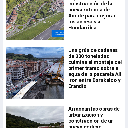
construcción de la
nueva rotonda de
Amute para mejorar
los accesos a
Hondarribia
ado
Una grúa de cadenas
el
35,
de 300 toneladas
la
a.
culmina el montaje del
drá
primer tramo sobre el
aia
a
agua de la pasarela All
sta
Iron entre Barakaldo y
Erandio
a,
a
Arrancan las obras de
n
urbanización y
n
construcción de un
nuevo edificio