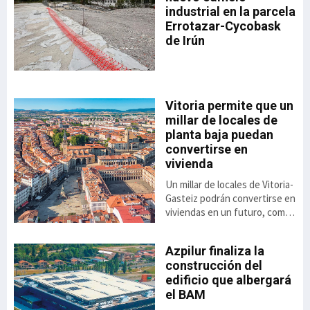
industrial en la parcela
Errotazar-Cycobask
ón
de Irún
 el
de
o
Vitoria permite que un
millar de locales de
,8%
planta baja puedan
to
convertirse en
vivienda
ás
Un millar de locales de Vitoria-
el
Gasteiz podrán convertirse en
viviendas en un futuro, como
consecuencia de la luz verde
dada a la aplicación de una
Azpilur finaliza la
nueva ordenanza anunciada
construcción del
por el ayuntamiento. Se trata
 el
edificio que albergará
de una alternativa
ai
el BAM
habitacional cuya aprobación
se contempla a raíz del Plan