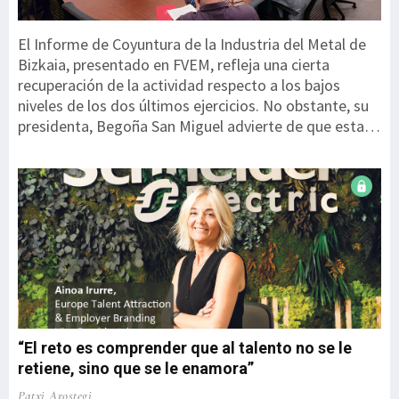
El Informe de Coyuntura de la Industria del Metal de
Bizkaia, presentado en FVEM, refleja una cierta
recuperación de la actividad respecto a los bajos
niveles de los dos últimos ejercicios. No obstante, su
presidenta, Begoña San Miguel advierte de que esta
mejora parte de un punto especialmente débil y
todavía no permite hablar de una recuperación
consolidada. “Los datos son mejores, pero debemos
interpretarlos con cautela. Partimos de niveles
especialmente bajos y estamos ante una corrección
de mínimos, en ningún caso ante una recuperación
sólida”. El informe recoge las respuestas de 207
empresas, que representan a 17.710 personas
trabajadoras. Una de las principales novedades es el
Índice de Coyuntura FVEM, que pondera diez variables
“El reto es comprender que al talento no se le
de ...
retiene, sino que se le enamora”
Patxi Arostegi