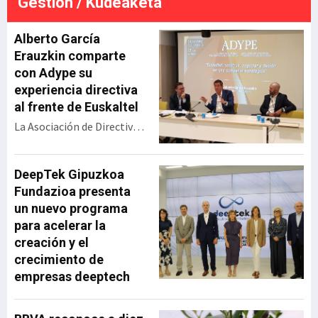
Gestión / Kudeaketa
económico. La resolución
ada
definitiva será en septiembre,
e
pero esta gran alianza vasca
Alberto García
se perfila para llev
Erauzkin comparte
con Adype su
experiencia directiva
al frente de Euskaltel
La Asociación de Directivos
y Profesionales de Euskadi
(Adype) ha celebrado un
encuentro con Alberto
DeepTek Gipuzkoa
García Erauzkin,
Fundazioa presenta
expresidente de Euskaltel,
un nuevo programa
bajo el título ‘Euskaltel:
para acelerar la
construir, negociar y
creación y el
decidir en una compañía
crecimiento de
estratégica’. Durante su
empresas deeptech
intervención, el directivo
ha repasado la evolución
de la operadora vasca