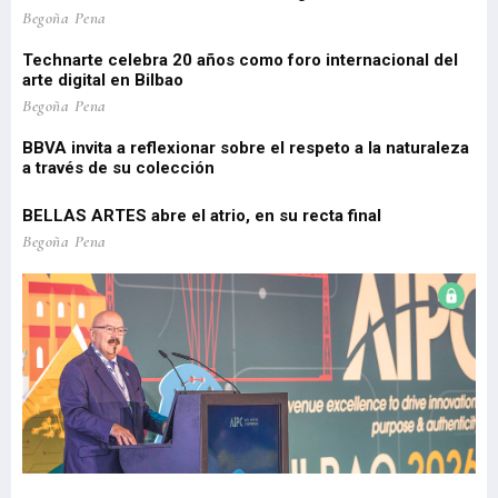
 de
Pa
Begoña Pena
pe
Technarte celebra 20 años como foro internacional del
o
arte digital en Bilbao
Lo
re
Begoña Pena
pr
BBVA invita a reflexionar sobre el respeto a la naturaleza
a través de su colección
EU
Be
BELLAS ARTES abre el atrio, en su recta final
El
Begoña Pena
re
Be