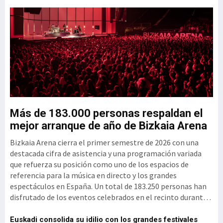
el Clúster GAIA
u
Más de 183.000 personas respaldan el
G
mejor arranque de año de Bizkaia Arena
3
Bizkaia Arena cierra el primer semestre de 2026 con una
El
mo
destacada cifra de asistencia y una programación variada
vi
que refuerza su posición como uno de los espacios de
se
referencia para la música en directo y los grandes
si
espectáculos en España. Un total de 183.250 personas han
per
disfrutado de los eventos celebrados en el recinto durante
ex
d
estos primeros meses del año, un reflejo de la intensidad y
(1
diversi
vi
el
Euskadi consolida su idilio con los grandes festivales
'P