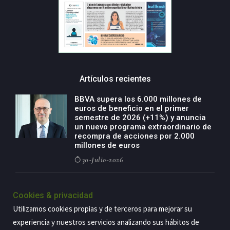
Artículos recientes
BBVA supera los 6.000 millones de
euros de beneficio en el primer
semestre de 2026 (+11%) y anuncia
un nuevo programa extraordinario de
recompra de acciones por 2.000
millones de euros
30-Julio-2026
BBVA acelera el crecimiento de su
negocio agro con un modelo global
Cookies & privacidad
de especialización presente en siete
Utilizamos cookies propias y de terceros para mejorar su
países
experiencia y nuestros servicios analizando sus hábitos de
29-Julio-2026