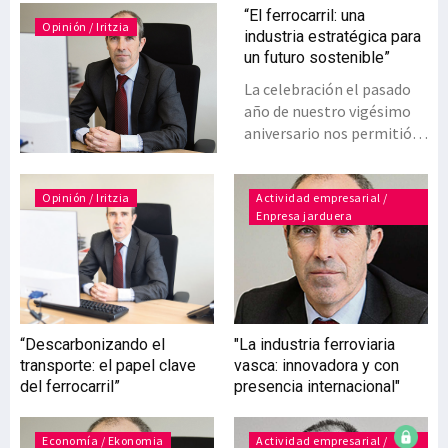
“El ferrocarril: una
Opinión / Iritzia
industria estratégica para
un futuro sostenible”
La celebración el pasado
año de nuestro vigésimo
aniversario nos permitió
reflexionar sobre dos
décadas de avances en
nuestras infraestructuras
Opinión / Iritzia
Actividad empresarial /
Enpresa jarduera
y en el sistema ferroviario.
Hemos vivido una
transformación profunda,
con un crecimiento
destacado en la
internacionalización de
“Descarbonizando el
"La industria ferroviaria
nuestras empresas y en la
transporte: el papel clave
vasca: innovadora y con
innovación del sector. En
del ferrocarril”
presencia internacional"
ese contexto, publicamos
en el pasado mes de abril,
un estudio de cocreación
Economía / Ekonomia
Actividad empresarial /