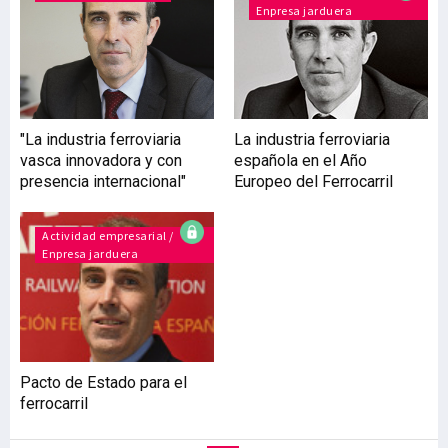
Enpresa jarduera
con actores clave del
ecosistema ferroviario
para identificar los
principales desafíos y
oportunidades del sector.
De este ejercicio surgieron
"La industria ferroviaria
La industria ferroviaria
cinco ejes estratégicos: la
vasca innovadora y con
española en el Año
descarbonización, la
presencia internacional"
Europeo del Ferrocarril
transformación digital, la
competitividad industrial y
Actividad empresarial /
Enpresa jarduera
Pacto de Estado para el
ferrocarril