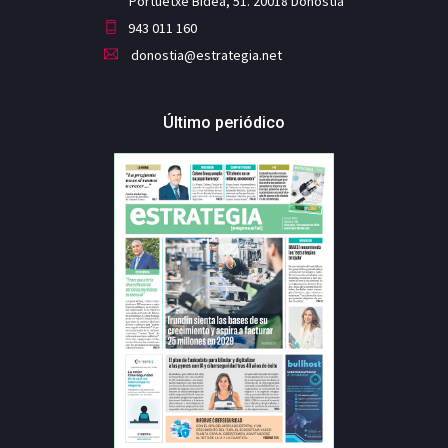
Portuetxe Bidea, 51. 20018 Donostia
943 011 160
donostia@estrategia.net
Último periódico