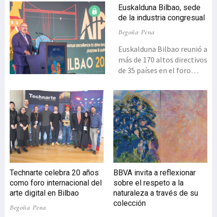
Euskalduna Bilbao, sede
de la industria congresual
Begoña Pena
Euskalduna Bilbao reunió a
más de 170 altos directivos
de 35 países en el foro
global más relevante del
sector de reuniones, el
encuentro de la Asociación
Internacional de Palacios
de Congresos (AIPC), un
hito que consolidó la
proyección internacional
de Bizkaia y sirvió para
debatir cómo la
Technarte celebra 20 años
BBVA invita a reflexionar
innovación tecnológica
como foro internacional del
sobre el respeto a la
debe aliarse con la
arte digital en Bilbao
naturaleza a través de su
autenticidad y la
colección
Begoña Pena
experiencia humana,