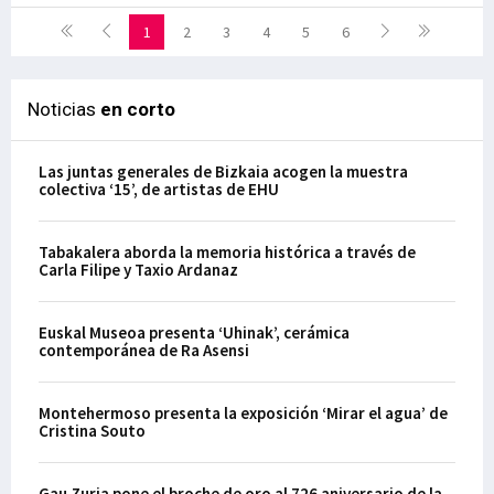
1
2
3
4
5
6
Noticias
en corto
Las juntas generales de Bizkaia acogen la muestra
colectiva ‘15’, de artistas de EHU
Tabakalera aborda la memoria histórica a través de
Carla Filipe y Taxio Ardanaz
Euskal Museoa presenta ‘Uhinak’, cerámica
contemporánea de Ra Asensi
Montehermoso presenta la exposición ‘Mirar el agua’ de
Cristina Souto
Gau Zuria pone el broche de oro al 726 aniversario de la