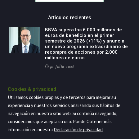
Artículos recientes
BBVA supera los 6.000 millones de
euros de beneficio en el primer
semestre de 2026 (+11%) y anuncia
un nuevo programa extraordinario de
recompra de acciones por 2.000
millones de euros
30-Julio-2026
BBVA acelera el crecimiento de su
negocio agro con un modelo global
Cookies & privacidad
de especialización presente en siete
Utilizamos cookies propias y de terceros para mejorar su
países
experiencia y nuestros servicios analizando sus hábitos de
29-Julio-2026
navegación en nuestro sitio web. Si continúa navegando,
consideramos que acepta su uso. Puede Obtener más
información en nuestra
Declaración de privacidad
.
Copyright@2026 Estrategia Empresarial