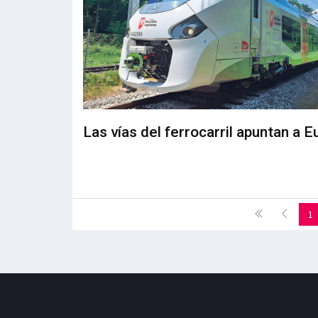
Las vías del ferrocarril apuntan a 
1