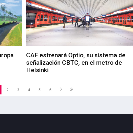
Europa
CAF estrenará Optio, su sistema de
señalización CBTC, en el metro de
Helsinki
2
3
4
5
6