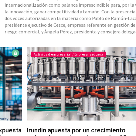
internacionalización como palanca imprescindible para, por la 
la innovación, ganar competitividad y tamaño. Con la presencia
dos voces autorizadas en la materia como Pablo de Ramón-Lac
presidente ejecutivo de Cesce, empresa referente en gestión de
riesgo comercial, y Ángela Pérez, presidenta y consejera delega
Cofides, sociedad gestora de fondos del Estado y de terceras
instituciones, el encuentro hizo suyo el lema de ‘Innovar, exp
Actividad empresarial / Enpresa jarduera
xpuesta
Irundin apuesta por un crecimiento