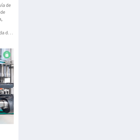
vía de
 de
a,
da de