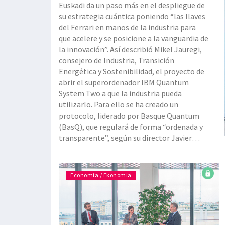
Euskadi da un paso más en el despliegue de
su estrategia cuántica poniendo “las llaves
del Ferrari en manos de la industria para
que acelere y se posicione a la vanguardia de
la innovación”. Así describió Mikel Jauregi,
consejero de Industria, Transición
Energética y Sostenibilidad, el proyecto de
abrir el superordenador IBM Quantum
System Two a que la industria pueda
utilizarlo. Para ello se ha creado un
protocolo, liderado por Basque Quantum
(BasQ), que regulará de forma “ordenada y
transparente”, según su director Javier
Aizpurua, las capacidades de esta
infraestructura pionera que desembarcó en
la capital guipuzcoana en octubre del año
Economía / Ekonomia
pa