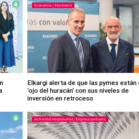
Economía / Ekonomia
en
Elkargi alerta de que las pymes están 
a
‘ojo del huracán’ con sus niveles de
inversión en retroceso
Actividad empresarial / Enpresa jarduera