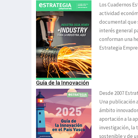
Los Cuadernos Est
actividad económi
documental que s
interés general p
conforman una her
Estrategia Empres
Guía de la Innovación
Desde 2007 Estrat
Una publicación a
ámbito innovador 
aportación a la ap
investigación, la
sostenible y de u