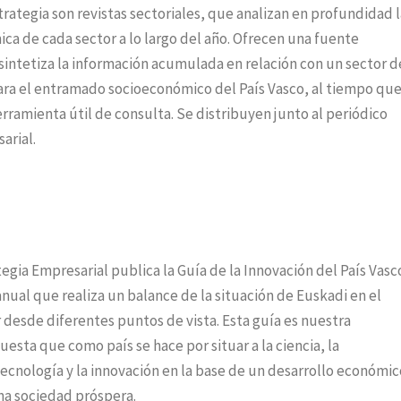
rategia son revistas sectoriales, que analizan en profundidad l
ca de cada sector a lo largo del año. Ofrecen una fuente
intetiza la información acumulada en relación con un sector d
ara el entramado socioeconómico del País Vasco, al tiempo qu
ramienta útil de consulta. Se distribuyen junto al periódico
arial.
egia Empresarial publica la Guía de la Innovación del País Vasc
nual que realiza un balance de la situación de Euskadi en el
desde diferentes puntos de vista. Esta guía es nuestra
uesta que como país se hace por situar a la ciencia, la
 tecnología y la innovación en la base de un desarrollo económic
na sociedad próspera.