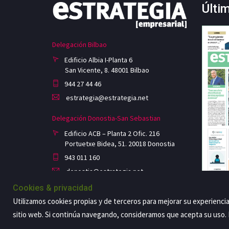
Últi
Delegación Bilbao
Edificio Albia I-Planta 6
San Vicente, 8. 48001 Bilbao
944 27 44 46
estrategia@estrategia.net
Delegación Donostia-San Sebastian
Edificio ACB – Planta 2 Ofic. 216
Portuetxe Bidea, 51. 20018 Donostia
943 011 160
donostia@estrategia.net
Cookies & privacidad
Utilizamos cookies propias y de terceros para mejorar su experienci
sitio web. Si continúa navegando, consideramos que acepta su uso
Copyright@2026 Estrategia Empresarial