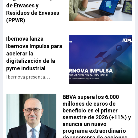
de Envases y
Residuos de Envases
(PPWR)
Ibernova lanza
Ibernova Impulsa para
acelerar la
digitalización de la
pyme industrial
Ibernova presenta
Ibernova Impulsa, un
programa de apoyo a la
BBVA supera los 6.000
transformación digital
millones de euros de
industrial diseñado para
beneficio en el primer
acercar tecnología real a
semestre de 2026 (+11%) y
las pymes con menor
anuncia un nuevo
capacidad de inversión y
programa extraordinario
acompañarlas en un
de recompra de acciones
proceso de digitalización