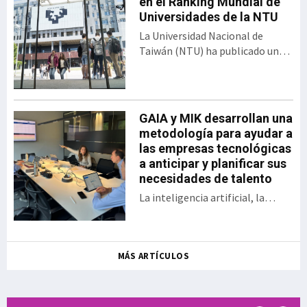
programa de innovación
en el Ranking Mundial de
abierta desarrollado por el
Universidades de la NTU
Gobierno vasco y SPRI,
La Universidad Nacional de
bajo el formato del
Taiwán (NTU) ha publicado una
tradicional Demo Day. El
nueva edición del Ranking de
encuentro presentó los 30
Desempeño de Artículos
proyectos desarrollados
Científicos para Universidades
por las startups y
Mundiales. En esta clasificación,
GAIA y MIK desarrollan una
empresas, así como las
Euskal Herriko Unibertsitatea
metodología para ayudar a
sociedades públicas
(EHU) ocupa el puesto 358 entre
las empresas tecnológicas
participantes en una
las 1.243 universidades
a anticipar y planificar sus
iniciativa que en la actual
evaluadas, situándose además
necesidades de talento
edición se ha enfocado a
como la sép
aplicaciones en ámbitos
La inteligencia artificial, la
como la energía, la
digitalización, la aparición de
sostenibilidad, la
nuevos modelos de negocio, el
inteligencia a
relevo generacional y la
MÁS ARTÍCULOS
creciente dificultad para
encontrar determinados perfiles
profesionales están
transformando las necesidades