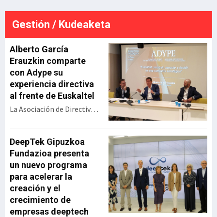
ste
este pasado mes de junio tras
a
una inversión de más de 18
Gestión / Kudeaketa
millones de euros.Tal y como
detalla la sociedad pública que
gestio
Alberto García
Erauzkin comparte
con Adype su
experiencia directiva
al frente de Euskaltel
La Asociación de Directivos
y Profesionales de Euskadi
(Adype) ha celebrado un
encuentro con Alberto
DeepTek Gipuzkoa
García Erauzkin,
Fundazioa presenta
expresidente de Euskaltel,
un nuevo programa
bajo el título ‘Euskaltel:
para acelerar la
construir, negociar y
creación y el
decidir en una compañía
crecimiento de
estratégica’. Durante su
empresas deeptech
intervención, el directivo