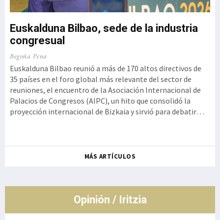
Euskalduna Bilbao, sede de la industria
congresual
o,
Ku
Begoña Pena
a
Iz
Euskalduna Bilbao reunió a más de 170 altos directivos de
t
35 países en el foro global más relevante del sector de
Ge
reuniones, el encuentro de la Asociación Internacional de
 la
Kur
Palacios de Congresos (AIPC), un hito que consolidó la
se
proyección internacional de Bizkaia y sirvió para debatir
ot
cómo la innovación tecnológica debe aliarse con la
de
autenticidad y la experiencia humana, rememorando el
so
histórico g
Ro
MÁS ARTÍCULOS
co
de
Opinión / Iritzia