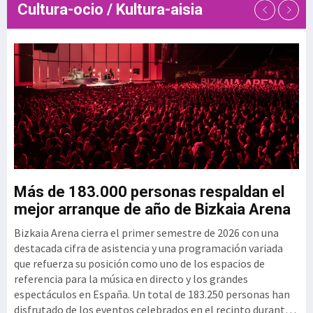
Cultura-ocio / Kultura-aisia
de talento de las empresas
tecnológicas. En este contexto,
el Clúster GAIA
u
Más de 183.000 personas respaldan el
G
mejor arranque de año de Bizkaia Arena
3
Bizkaia Arena cierra el primer semestre de 2026 con una
El
mo
destacada cifra de asistencia y una programación variada
vi
que refuerza su posición como uno de los espacios de
se
referencia para la música en directo y los grandes
si
espectáculos en España. Un total de 183.250 personas han
per
disfrutado de los eventos celebrados en el recinto durante
ex