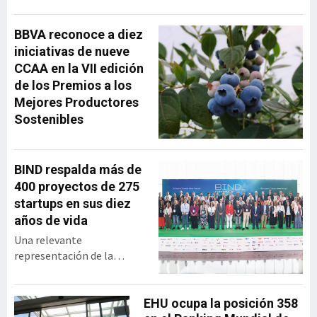
ha repasado la evolución
de la operadora vasca
BBVA reconoce a diez
desde su creación hasta su
iniciativas de nueve
integración en MásMóvil,
CCAA en la VII edición
compartiendo las
de los Premios a los
principales decisiones
Mejores Productores
estratégicas que marcaron
Sostenibles
su trayectoria y las
lecciones de liderazgo que
extrajo tras más
BIND respalda más de
400 proyectos de 275
startups en sus diez
años de vida
Una relevante
representación de la
industria vasca se dio cita
en el BEC para celebrar los
diez años de vida de BIND,
EHU ocupa la posición 358