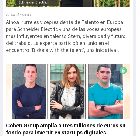
Patxi Arostegi
Ainoa Irurre es vicepresidenta de Talento en Europa
para Schneider Electric y una de las voces europeas
más influyentes en talento Stem, diversidad y futuro
del trabajo. La experta participó en junio en el
encuentro ‘Bizkaia with the talent’, una iniciativa
impulsada por la Diputación Foral de Bizkaia. En un
ecosistema tecnológico cada vez más competitivo
como el actual, ¿cuáles son las principales tendencias
en la gestión del talento?Hoy el talento ya no es solo
cosa del área de Personas. Es negocio. En entornos
como el nuestro, la diferencia no la marca solo la
tecnología, sino lo rápido que eres capaz de
desarrollar a tu gente. Estamos pasando de pensar en
puestos a pensar en habilidades. Ya no importa tanto
‘qué eres’ o el puesto que o...
Coben Group amplía a tres millones de euros su
fondo para invertir en startups digitales