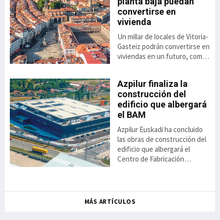
planta baja puedan
,8%
to
convertirse en
vivienda
Un millar de locales de Vitoria-
ás
el
Gasteiz podrán convertirse en
viviendas en un futuro, como
consecuencia de la luz verde
dada a la aplicación de una
Azpilur finaliza la
nueva ordenanza anunciada
construcción del
por el ayuntamiento. Se trata
 el
edificio que albergará
de una alternativa
ai
el BAM
habitacional cuya aprobación
se contempla a raíz del Plan
Azpilur Euskadi ha concluido
General de Ordenación
ión
las obras de construcción del
Urbana aprobado el 22 de
a
edificio que albergará el
diciembre de 2025. En busca
va
Centro de Fabricación
de un modelo de ciudad
icio
Avanzada para la Automoción
compacta, compleja y
el
(BAM) en el polígono industrial
y la
de Jundiz, en Vitoria-Gasteiz.
ntxo
Los trabajos de edificación,
MÁS ARTÍCULOS
da,
que comenzaron el 31 de
mayo de 2024, culminaron