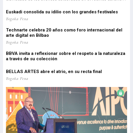
d
estos primeros meses del año, un reflejo de la intensidad y
(1
diversi
vi
el
Euskadi consolida su idilio con los grandes festivales
'P
 de
Pa
Begoña Pena
pe
Technarte celebra 20 años como foro internacional del
o
arte digital en Bilbao
Lo
re
Begoña Pena
pr
BBVA invita a reflexionar sobre el respeto a la naturaleza
a través de su colección
EU
Be
BELLAS ARTES abre el atrio, en su recta final
El
Begoña Pena
re
Be