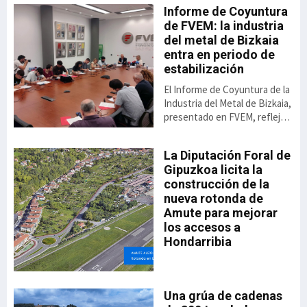
Informe de Coyuntura
de FVEM: la industria
del metal de Bizkaia
 de
entra en periodo de
estabilización
El Informe de Coyuntura de la
Industria del Metal de Bizkaia,
presentado en FVEM, refleja
una cierta recuperación de la
actividad respecto a los bajos
io
La Diputación Foral de
va,
niveles de los dos últimos
n
Gipuzkoa licita la
ido
ejercicios. No obstante, su
construcción de la
rar
presidenta, Begoña San
nueva rotonda de
Miguel advierte de que esta
Amute para mejorar
 el
mejora parte de un punto
especialmente débil y todavía
los accesos a
no permite hablar de una
Hondarribia
re,
recuperación consolidada.
ado
a
“Los datos son mejores, pero
debemos
Una grúa de cadenas
el
35,