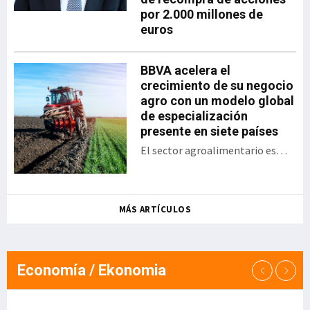
por 2.000 millones de
progresivo, accesible y
euros
sostenible. La iniciativa se
articula sobre soluciones
propias del Grupo
BBVA acelera el
Ibernova y contempla
crecimiento de su negocio
áreas clave como ERP,
agro con un modelo global
MES/MOM, SGA, GMAO,
de especialización
calidad y trazabilidad,
presente en siete países
digitalización documental
El sector agroalimentario es
y automatización de
uno de los sectores estratégicos
procesos. Apoyo a la pyme
para la banca de empresas de
industrial Ibern
BBVA y uno de los ejemplos más
MÁS ARTÍCULOS
avanzados de su estrategia de
sectorización: "El agro es un
claro ejemplo de cómo la
especialización sectorial genera
Economía / Ekonomia
valor para nuestros clientes y
para el banco. Hemos converti