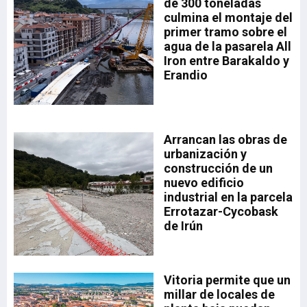
de 300 toneladas
la
a.
culmina el montaje del
drá
primer tramo sobre el
aia
a
agua de la pasarela All
sta
Iron entre Barakaldo y
Erandio
a,
a
Arrancan las obras de
n
urbanización y
n
construcción de un
nuevo edificio
industrial en la parcela
ón
Errotazar-Cycobask
 el
de Irún
de
o
Vitoria permite que un
millar de locales de