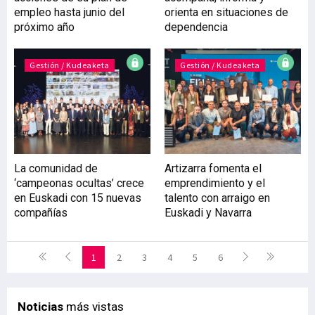
empleo hasta junio del
orienta en situaciones de
próximo año
dependencia
Gestión / Kudeaketa
Gestión / Kudeaketa
La comunidad de
Artizarra fomenta el
‘campeonas ocultas’ crece
emprendimiento y el
en Euskadi con 15 nuevas
talento con arraigo en
compañías
Euskadi y Navarra
1
2
3
4
5
6
Noticias
más vistas