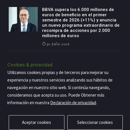
BBVA supera los 6.000 millones de
euros de beneficio en el primer
semestre de 2026 (+11%) y anuncia
un nuevo programa extraordinario de
recompra de acciones por 2.000
millones de euros
30-Julio-2026
BBVA acelera el crecimiento de su
negocio agro con un modelo global
Cookies & privacidad
de especialización presente en siete
Utilizamos cookies propias y de terceros para mejorar su
países
experiencia y nuestros servicios analizando sus hábitos de
29-Julio-2026
navegación en nuestro sitio web. Si continúa navegando,
consideramos que acepta su uso. Puede Obtener más
información en nuestra
Declaración de privacidad
.
Copyright@2026 Estrategia Empresarial
Privacidad
Aviso legal
Política de cookies
Contacto
RSS
Aceptar cookies
Seleccionar cookies