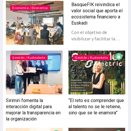
BasqueFIK reivindica el
Economía / Ekonomia
valor social que aporta el
ecosistema financiero a
Euskadi
Con el objetivo de
visibilizar y facilitar la
comprensión del impacto
que genera el ecosistema
financiero e inversor en
Gestión / Kudeaketa
Gestión / Kudeaketa
Euskadi, BasqueFIK ha
publicado un informe que
pone en valor su
contribución al desarrollo
económico, social y
empresarial del territorio.
Sirimiri fomenta la
“El reto es comprender que
El documento, elaborado
interacción digital para
al talento no se le retiene,
por un grupo de trabajo
mejorar la transparencia en
sino que se le enamora”
formado por 18 entidades
la organización
asociadas al clúster y
editado por Kutxabank