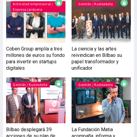
Eragin y Mondragon
Actividad empresarial /
Gestión / Kudeaketa
Enpresa jarduera
Unibertsitatea, refleja el
papel que desempeña el
ecosistema financiero e
inversor como un “agente
tractor, facilitador de
oportunidades y generador
Coben Group amplía a tres
La ciencia y las artes
de valor para la
millones de euros su fondo
reivindican en Bilbao su
competitividad, la
para invertir en startups
papel transformador y
innovación y el progreso
digitales
unificador
del País Vasco”, explica
Xabier Goyarzun, di
Gestión / Kudeaketa
Gestión / Kudeaketa
Bilbao desplegará 39
La Fundación Matia
acciones de su plan de
acompaña, informa y