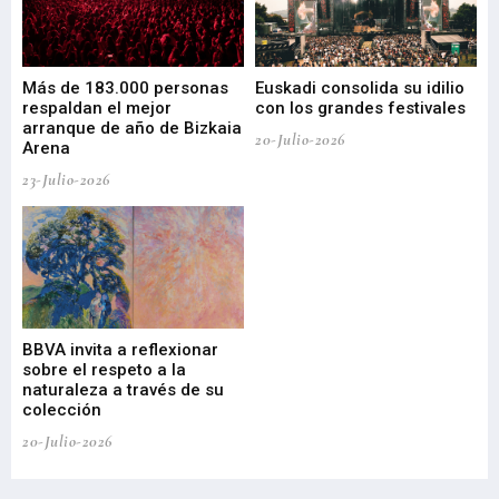
 de
Más de 183.000 personas
Euskadi consolida su idilio
Te
respaldan el mejor
con los grandes festivales
co
arranque de año de Bizkaia
de
20-Julio-2026
Arena
20-
23-Julio-2026
Gu
BBVA invita a reflexionar
mu
sobre el respeto a la
an
naturaleza a través de su
03-
colección
20-Julio-2026