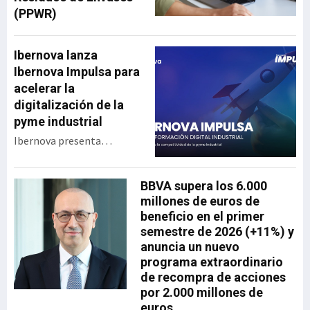
(PPWR)
Ibernova lanza
Ibernova Impulsa para
acelerar la
digitalización de la
pyme industrial
Ibernova presenta
Ibernova Impulsa, un
programa de apoyo a la
BBVA supera los 6.000
transformación digital
millones de euros de
industrial diseñado para
beneficio en el primer
acercar tecnología real a
semestre de 2026 (+11%) y
las pymes con menor
anuncia un nuevo
capacidad de inversión y
programa extraordinario
acompañarlas en un
de recompra de acciones
proceso de digitalización
por 2.000 millones de
progresivo, accesible y
euros
sostenible. La iniciativa se