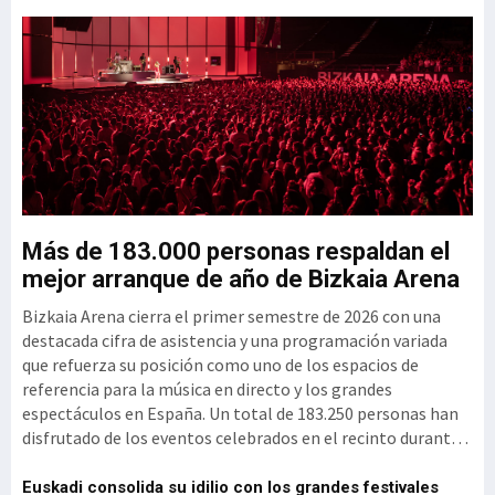
el Clúster GAIA
u
Más de 183.000 personas respaldan el
G
mejor arranque de año de Bizkaia Arena
3
Bizkaia Arena cierra el primer semestre de 2026 con una
El
mo
destacada cifra de asistencia y una programación variada
vi
que refuerza su posición como uno de los espacios de
se
referencia para la música en directo y los grandes
si
espectáculos en España. Un total de 183.250 personas han
per
disfrutado de los eventos celebrados en el recinto durante
ex
d
estos primeros meses del año, un reflejo de la intensidad y
(1
diversi
vi
el
Euskadi consolida su idilio con los grandes festivales
'P