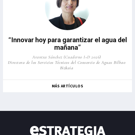
“Innovar hoy para garantizar el agua del
mañana”
Arantxa Sánchez (Cuaderno I+D 2026)
Directora de los Servicios Técnicos del Consorcio de Aguas Bilbao
Bizkaia
MÁS ARTÍCULOS