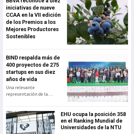
BBVA reconoce a diez
desde su creación hasta su
iniciativas de nueve
integración en MásMóvil,
CCAA en la VII edición
compartiendo las
de los Premios a los
principales decisiones
Mejores Productores
estratégicas que marcaron
Sostenibles
su trayectoria y las
lecciones de liderazgo que
extrajo tras más
BIND respalda más de
400 proyectos de 275
startups en sus diez
años de vida
Una relevante
representación de la
industria vasca se dio cita
en el BEC para celebrar los
diez años de vida de BIND,
EHU ocupa la posición 358
programa de innovación
en el Ranking Mundial de
abierta desarrollado por el
Universidades de la NTU
Gobierno vasco y SPRI,