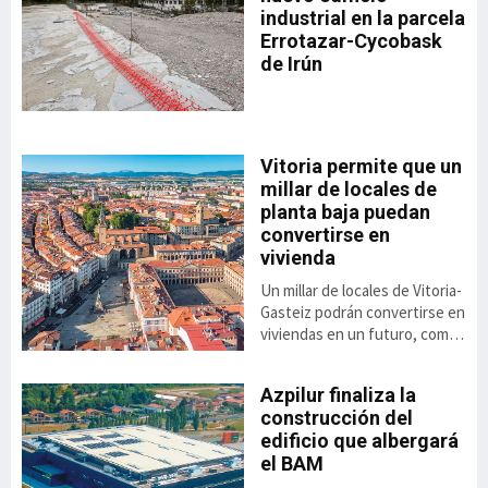
industrial en la parcela
Errotazar-Cycobask
ón
de Irún
 el
de
o
Vitoria permite que un
millar de locales de
,8%
planta baja puedan
to
convertirse en
vivienda
ás
Un millar de locales de Vitoria-
el
Gasteiz podrán convertirse en
viviendas en un futuro, como
consecuencia de la luz verde
dada a la aplicación de una
Azpilur finaliza la
nueva ordenanza anunciada
construcción del
por el ayuntamiento. Se trata
 el
edificio que albergará
de una alternativa
ai
el BAM
habitacional cuya aprobación
se contempla a raíz del Plan