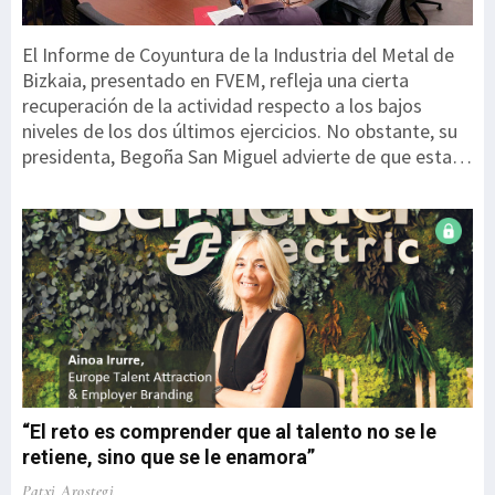
El Informe de Coyuntura de la Industria del Metal de
Bizkaia, presentado en FVEM, refleja una cierta
recuperación de la actividad respecto a los bajos
niveles de los dos últimos ejercicios. No obstante, su
presidenta, Begoña San Miguel advierte de que esta
mejora parte de un punto especialmente débil y
todavía no permite hablar de una recuperación
consolidada. “Los datos son mejores, pero debemos
interpretarlos con cautela. Partimos de niveles
especialmente bajos y estamos ante una corrección
de mínimos, en ningún caso ante una recuperación
sólida”. El informe recoge las respuestas de 207
empresas, que representan a 17.710 personas
trabajadoras. Una de las principales novedades es el
Índice de Coyuntura FVEM, que pondera diez variables
“El reto es comprender que al talento no se le
de ...
retiene, sino que se le enamora”
Patxi Arostegi