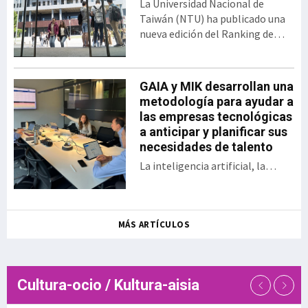
La Universidad Nacional de
bajo el formato del
Taiwán (NTU) ha publicado una
tradicional Demo Day. El
nueva edición del Ranking de
encuentro presentó los 30
Desempeño de Artículos
proyectos desarrollados
Científicos para Universidades
por las startups y
Mundiales. En esta clasificación,
GAIA y MIK desarrollan una
empresas, así como las
Euskal Herriko Unibertsitatea
metodología para ayudar a
sociedades públicas
(EHU) ocupa el puesto 358 entre
las empresas tecnológicas
participantes en una
las 1.243 universidades
a anticipar y planificar sus
iniciativa que en la actual
evaluadas, situándose además
necesidades de talento
edición se ha enfocado a
como la sép
aplicaciones en ámbitos
La inteligencia artificial, la
como la energía, la
digitalización, la aparición de
sostenibilidad, la
nuevos modelos de negocio, el
inteligencia a
relevo generacional y la
MÁS ARTÍCULOS
creciente dificultad para
encontrar determinados perfiles
profesionales están
transformando las necesidades
Cultura-ocio / Kultura-aisia
de talento de las empresas
tecnológicas. En este contexto,