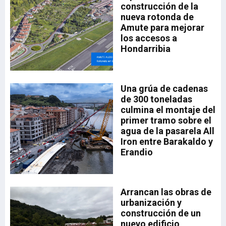
construcción de la
nueva rotonda de
Amute para mejorar
los accesos a
Hondarribia
ado
Una grúa de cadenas
el
35,
de 300 toneladas
la
a.
culmina el montaje del
drá
primer tramo sobre el
aia
a
agua de la pasarela All
sta
Iron entre Barakaldo y
Erandio
a,
a
Arrancan las obras de
n
urbanización y
n
construcción de un
nuevo edificio