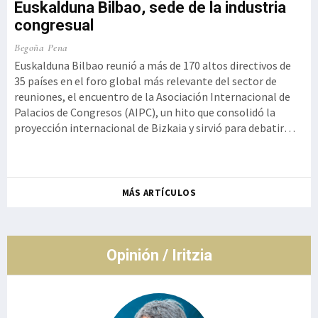
Euskalduna Bilbao, sede de la industria
congresual
o,
Ku
Begoña Pena
a
Iz
Euskalduna Bilbao reunió a más de 170 altos directivos de
t
35 países en el foro global más relevante del sector de
Ge
reuniones, el encuentro de la Asociación Internacional de
 la
Kur
Palacios de Congresos (AIPC), un hito que consolidó la
se
proyección internacional de Bizkaia y sirvió para debatir
ot
cómo la innovación tecnológica debe aliarse con la
de
autenticidad y la experiencia humana, rememorando el
so
histórico g
Ro
MÁS ARTÍCULOS
co
de
Opinión / Iritzia