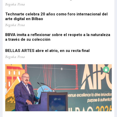
 de
Pa
Begoña Pena
pe
Technarte celebra 20 años como foro internacional del
o
arte digital en Bilbao
Lo
re
Begoña Pena
pr
BBVA invita a reflexionar sobre el respeto a la naturaleza
a través de su colección
EU
Be
BELLAS ARTES abre el atrio, en su recta final
El
Begoña Pena
re
Be