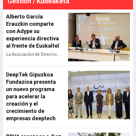
Gestión / Kudeaketa
económico. La resolución
ada
definitiva será en septiembre,
e
pero esta gran alianza vasca
Alberto García
se perfila para llev
Erauzkin comparte
con Adype su
experiencia directiva
al frente de Euskaltel
La Asociación de Directivos
y Profesionales de Euskadi
(Adype) ha celebrado un
encuentro con Alberto
DeepTek Gipuzkoa
García Erauzkin,
Fundazioa presenta
expresidente de Euskaltel,
un nuevo programa
bajo el título ‘Euskaltel:
para acelerar la
construir, negociar y
creación y el
decidir en una compañía
crecimiento de
estratégica’. Durante su
empresas deeptech
intervención, el directivo
ha repasado la evolución
de la operadora vasca