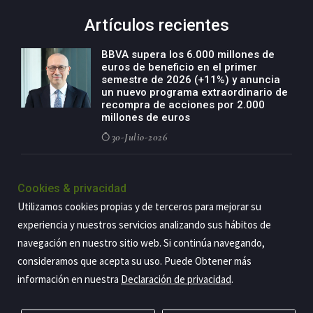
Artículos recientes
BBVA supera los 6.000 millones de
euros de beneficio en el primer
semestre de 2026 (+11%) y anuncia
un nuevo programa extraordinario de
recompra de acciones por 2.000
millones de euros
30-Julio-2026
BBVA acelera el crecimiento de su
negocio agro con un modelo global
Cookies & privacidad
de especialización presente en siete
Utilizamos cookies propias y de terceros para mejorar su
países
experiencia y nuestros servicios analizando sus hábitos de
29-Julio-2026
navegación en nuestro sitio web. Si continúa navegando,
consideramos que acepta su uso. Puede Obtener más
información en nuestra
Declaración de privacidad
.
Copyright@2026 Estrategia Empresarial