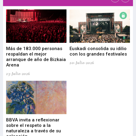
 de
Más de 183.000 personas
Euskadi consolida su idilio
Te
respaldan el mejor
con los grandes festivales
co
arranque de año de Bizkaia
de
20-Julio-2026
Arena
20-
23-Julio-2026
Gu
BBVA invita a reflexionar
mu
sobre el respeto a la
an
naturaleza a través de su
03-