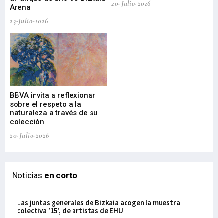
20-Julio-2026
Arena
20-
23-Julio-2026
Gu
BBVA invita a reflexionar
mu
sobre el respeto a la
an
naturaleza a través de su
03-
colección
20-Julio-2026
Noticias
en corto
Las juntas generales de Bizkaia acogen la muestra
colectiva ‘15’, de artistas de EHU