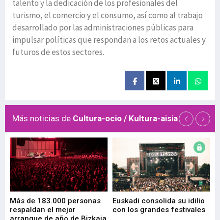
talento y la dedicación de los profesionales del
turismo, el comercio y el consumo, así como al trabajo
desarrollado por las administraciones públicas para
impulsar políticas que respondan a los retos actuales y
futuros de estos sectores.
Más noticias de
Cultura-ocio / Kultura-aisia
 de
Más de 183.000 personas
Euskadi consolida su idilio
Te
respaldan el mejor
con los grandes festivales
co
arranque de año de Bizkaia
de