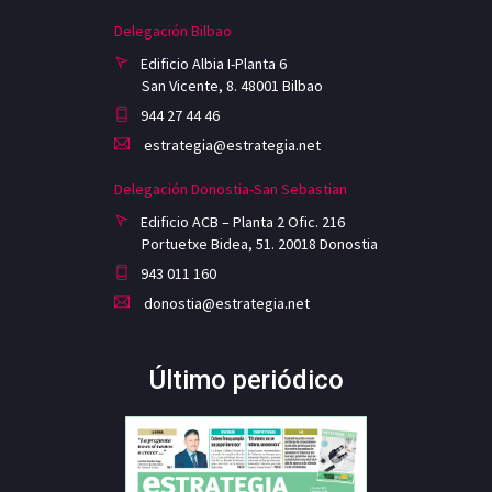
Delegación Bilbao
Edificio Albia I-Planta 6
San Vicente, 8. 48001 Bilbao
944 27 44 46
estrategia@estrategia.net
Delegación Donostia-San Sebastian
Edificio ACB – Planta 2 Ofic. 216
Portuetxe Bidea, 51. 20018 Donostia
943 011 160
donostia@estrategia.net
Último periódico