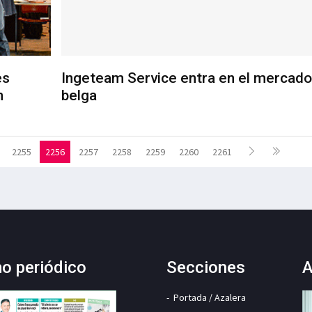
es
Ingeteam Service entra en el mercado
n
belga
2255
2256
2257
2258
2259
2260
2261
mo periódico
Secciones
A
Portada / Azalera