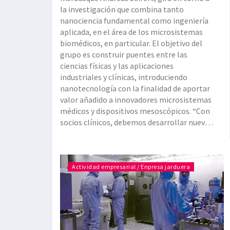
la investigación que combina tanto
nanociencia fundamental como ingeniería
aplicada, en el área de los microsistemas
biomédicos, en particular. El objetivo del
grupo es construir puentes entre las
ciencias físicas y las aplicaciones
industriales y clínicas, introduciendo
nanotecnología con la finalidad de aportar
valor añadido a innovadores microsistemas
médicos y dispositivos mesoscópicos. “Con
socios clínicos, debemos desarrollar nuevas
herramientas de diagnóstico, sobre todo
para las enfermedades más extendidas
como son l
Actividad empresarial / Enpresa jarduera