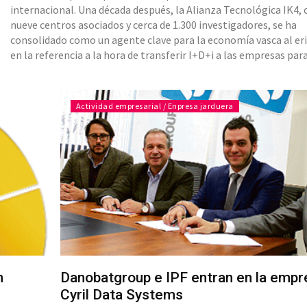
internacional. Una década después, la Alianza Tecnológica IK4, 
nueve centros asociados y cerca de 1.300 investigadores, se ha
consolidado como un agente clave para la economía vasca al eri
en la referencia a la hora de transferir I+D+i a las empresas par
éstas puedan ser más competitivas. Así lo avalan los números que 
puede presentar. En sus 10 años de andadura, ha sido c
Actividad empresarial / Enpresa jarduera
n
Danobatgroup e IPF entran en la empr
Cyril Data Systems