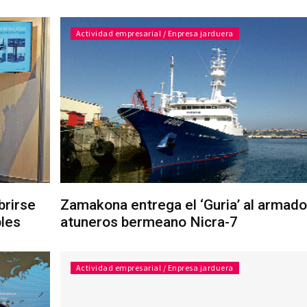
Actividad empresarial / Enpresa jarduera
brirse
Zamakona entrega el ‘Guria’ al armado
bles
atuneros bermeano Nicra-7
Actividad empresarial / Enpresa jarduera