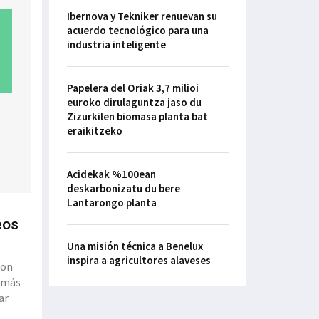
Ibernova y Tekniker renuevan su
acuerdo tecnológico para una
industria inteligente
Papelera del Oriak 3,7 milioi
euroko dirulaguntza jaso du
Zizurkilen biomasa planta bat
eraikitzeko
Acidekak %100ean
deskarbonizatu du bere
Lantarongo planta
eos
Una misión técnica a Benelux
inspira a agricultores alaveses
ron
a más
ar