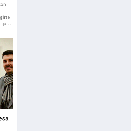
con
girse
a que
IK4
esa