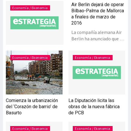
Air Berlin dejará de operar
Economía / Ekonomia
Bilbao-Palma de Mallorca
a finales de marzo de
2016
La compañía alemana Air
Berlin ha anunciado que a
partir de enero de 2016 irá
abandonando las rutas que
tiene desde su hub de
Economía / Ekonomia
Economía / Ekonomia
Palma de Mallorca con
diversos destinos en la
Península Ibérica y que
permiten enlazar con sus
vuelos a otros destinos
europeos, principalmente
Comienza la urbanización
La Diputación licita las
en Alemania. Antes de que
del ‘Corazón de barrio’ de
obras de la nueva fábrica
acabe enero se habrán
Basurto
de PCB
suprimido las rutas con
Alicante, Ibiza, Sevilla y
Valencia. A finales del mes
Economía / Ekonomia
Economía / Ekonomia