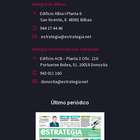
Delegación Bilbao
Edificio Albia I-Planta 6
San Vicente, 8. 48001 Bilbao
944 27 44 46
estrategia@estrategia.net
Delegación Donostia-San Sebastian
Edificio ACB – Planta 2 Ofic. 216
Portuetxe Bidea, 51. 20018 Donostia
943 011 160
donostia@estrategia.net
Último periódico