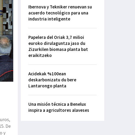
Ibernova y Tekniker renuevan su
acuerdo tecnológico para una
industria inteligente
Papelera del Oriak 3,7 milioi
euroko dirulaguntza jaso du
Zizurkilen biomasa planta bat
eraikitzeko
Acidekak %100ean
deskarbonizatu du bere
Lantarongo planta
Una misión técnica a Benelux
inspira a agricultores alaveses
euros,
15. De
o y