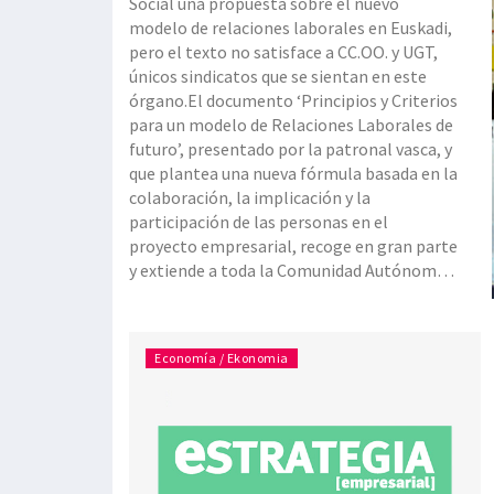
Social una propuesta sobre el nuevo
modelo de relaciones laborales en Euskadi,
pero el texto no satisface a CC.OO. y UGT,
únicos sindicatos que se sientan en este
órgano.El documento ‘Principios y Criterios
para un modelo de Relaciones Laborales de
futuro’, presentado por la patronal vasca, y
que plantea una nueva fórmula basada en la
colaboración, la implicación y la
participación de las personas en el
proyecto empresarial, recoge en gran parte
y extiende a toda la Comunidad Autónoma
la iniciativa puesta en marcha el pasado
año en Gipuzkoa por la territorial Adegi.
Confebask plantea la empresa co
Economía / Ekonomia