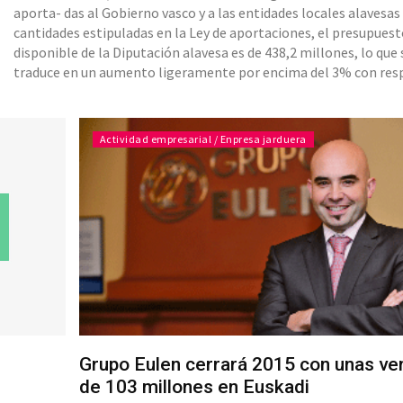
aporta- das al Gobierno vasco y a las entidades locales alavesas
cantidades estipuladas en la Ley de aportaciones, el presupues
disponible de la Diputación alavesa es de 438,2 millones, lo que 
traduce en un aumento ligeramente por encima del 3% con res
a 2015. La recaudación por tributos concertados alcanzará los 2
millones de euros, es decir, un 4,6% más de lo prev
Actividad empresarial / Enpresa jarduera
Grupo Eulen cerrará 2015 con unas ve
de 103 millones en Euskadi