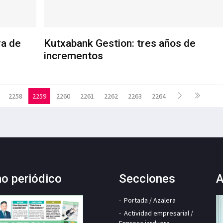
ra de
Kutxabank Gestion: tres años de
incrementos
2258
2259
2260
2261
2262
2263
2264
mo periódico
Secciones
A
Portada / Azalera
Actividad empresarial /