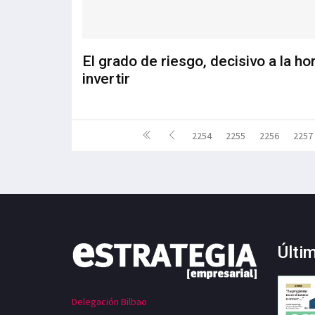
El grado de riesgo, decisivo a la ho
invertir
2254
2255
2256
2257
Últi
Delegación Bilbao