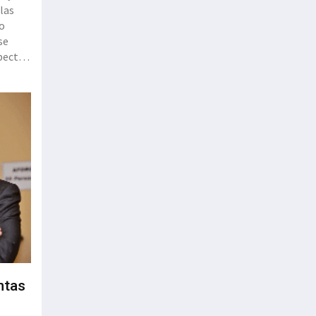
 las
to
se
pecto
.104,4
ntas