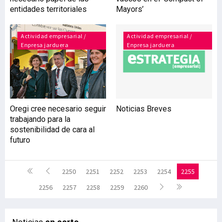
entidades territoriales
Mayors’
Actividad empresarial /
Actividad empresarial /
Enpresa jarduera
Enpresa jarduera
Oregi cree necesario seguir
Noticias Breves
trabajando para la
sostenibilidad de cara al
futuro
2250
2251
2252
2253
2254
2255
2256
2257
2258
2259
2260