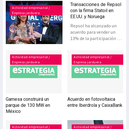
Transacciones de Repsol
Actividad empresarial /
con la firma Statoil en
Enpresa jarduera
EE.UU. y Noruega
Repsol ha alcanzado un
acuerdo para vender un
13% de la participación en
Eagle Ford (EE.UU.) a su
socio Statoil. Además
adquiere a esta compañía
Actividad empresarial /
Actividad empresarial /
Enpresa jarduera
Enpresa jarduera
un 15% en el campo
productivo Gudrun, en
Noruega. Ambas
transacciones están
valoradas en un importe
similar, por lo que tendrán
Gamesa construirá un
Acuerdo en fotovoltaica
un efecto neutral en la
parque de 130 MW en
entre Iberdrola y CaixaBank
cuenta de resultados de
México
2015 para Repsol, si bien
incrementan el flujo de
caja positivo de la
Actividad empresarial /
Actividad empresarial /