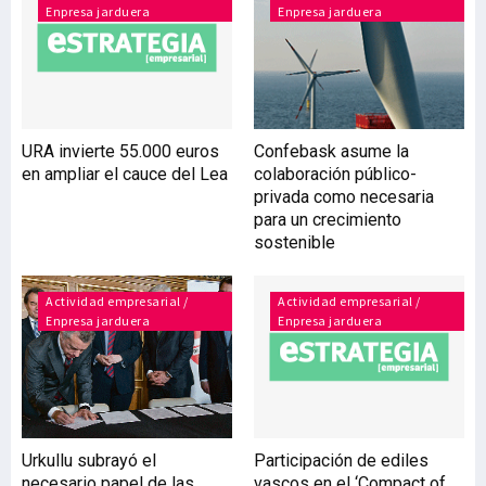
Enpresa jarduera
Enpresa jarduera
compañía en 500 millones
de euros en el periodo
2015-2017, reducen sus
necesidades de inversión y
generan mayores sinergias
y eficiencias en las
URA invierte 55.000 euros
Confebask asume la
operaciones. Esta
en ampliar el cauce del Lea
colaboración público-
operación se enmarca en
privada como necesaria
los objetivos del Plan
para un crecimiento
Estratégico 2016-2020 de
sostenible
Repsol. De otro lado,
Actividad empresarial /
Actividad empresarial /
Enpresa jarduera
Enpresa jarduera
Urkullu subrayó el
Participación de ediles
necesario papel de las
vascos en el ‘Compact of