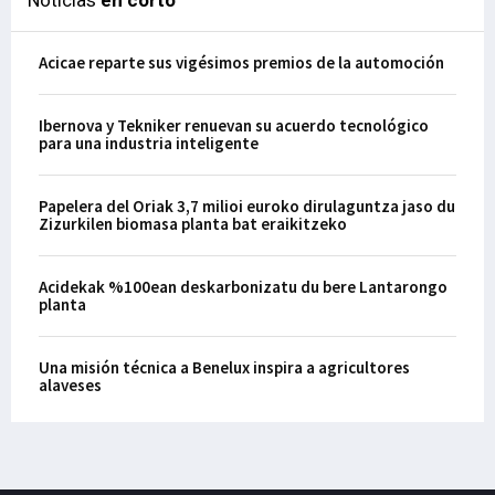
Noticias
en corto
Acicae reparte sus vigésimos premios de la automoción
Ibernova y Tekniker renuevan su acuerdo tecnológico
para una industria inteligente
Papelera del Oriak 3,7 milioi euroko dirulaguntza jaso du
Zizurkilen biomasa planta bat eraikitzeko
Acidekak %100ean deskarbonizatu du bere Lantarongo
planta
Una misión técnica a Benelux inspira a agricultores
alaveses