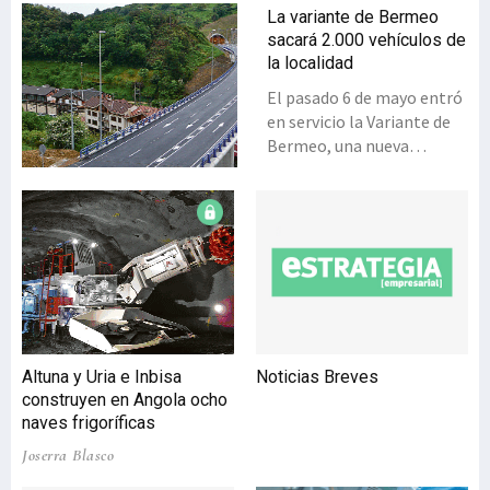
La variante de Bermeo
sacará 2.000 vehículos de
la localidad
El pasado 6 de mayo entró
en servicio la Variante de
Bermeo, una nueva
infraestructura viaria, de
tres kilómetros de
longitud, que circunvala el
núcleo urbano por el
sureste, desde el polígono
de Landabaso a las
proximidades del puerto, y
en la que la Diputación
Foral de Bizkaia ha
Altuna y Uria e Inbisa
Noticias Breves
invertido más de 53
construyen en Angola ocho
millones de euros. La
naves frigoríficas
nueva variante, que
Joserra Blasco
permite unir el tráfico
entre la BI-631 de Bermeo