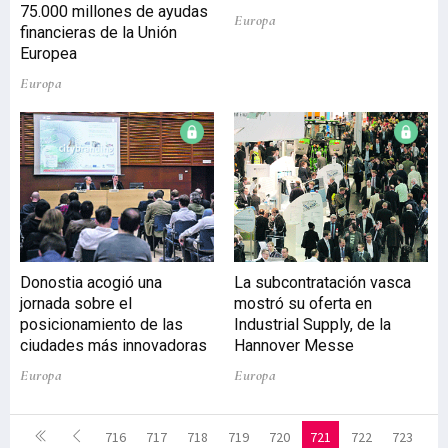
75.000 millones de ayudas
Europa
financieras de la Unión
Europea
Europa
Donostia acogió una
La subcontratación vasca
jornada sobre el
mostró su oferta en
posicionamiento de las
Industrial Supply, de la
ciudades más innovadoras
Hannover Messe
Europa
Europa
716
717
718
719
720
721
722
723