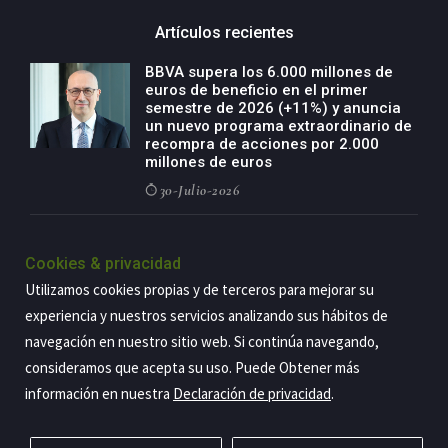
Artículos recientes
BBVA supera los 6.000 millones de
euros de beneficio en el primer
semestre de 2026 (+11%) y anuncia
un nuevo programa extraordinario de
recompra de acciones por 2.000
millones de euros
30-Julio-2026
BBVA acelera el crecimiento de su
negocio agro con un modelo global
Cookies & privacidad
de especialización presente en siete
Utilizamos cookies propias y de terceros para mejorar su
países
experiencia y nuestros servicios analizando sus hábitos de
29-Julio-2026
navegación en nuestro sitio web. Si continúa navegando,
consideramos que acepta su uso. Puede Obtener más
información en nuestra
Declaración de privacidad
.
Copyright@2026 Estrategia Empresarial