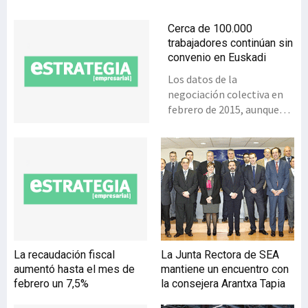
Cerca de 100.000
trabajadores continúan sin
convenio en Euskadi
Los datos de la
negociación colectiva en
febrero de 2015, aunque
mejoran respecto al mes
anterior, reflejan que el
ritmo de renovación de los
convenios sigue siendo
bajo. En febrero se
registraron un total de 23
convenios que dan
cobertura a 9.424
trabajadores. Así, el
La recaudación fiscal
La Junta Rectora de SEA
número de trabajadores
aumentó hasta el mes de
mantiene un encuentro con
con sus convenios decaídos
febrero un 7,5%
la consejera Arantxa Tapia
y sin cobertura colectiva
descendió de 105.265 a