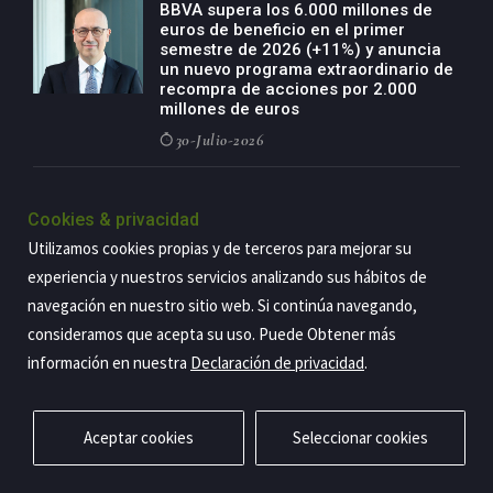
BBVA supera los 6.000 millones de
euros de beneficio en el primer
semestre de 2026 (+11%) y anuncia
un nuevo programa extraordinario de
recompra de acciones por 2.000
millones de euros
30-Julio-2026
BBVA acelera el crecimiento de su
negocio agro con un modelo global
Cookies & privacidad
de especialización presente en siete
Utilizamos cookies propias y de terceros para mejorar su
países
experiencia y nuestros servicios analizando sus hábitos de
29-Julio-2026
navegación en nuestro sitio web. Si continúa navegando,
consideramos que acepta su uso. Puede Obtener más
información en nuestra
Declaración de privacidad
.
Copyright@2026 Estrategia Empresarial
Privacidad
Aviso legal
Política de cookies
Contacto
RSS
Aceptar cookies
Seleccionar cookies