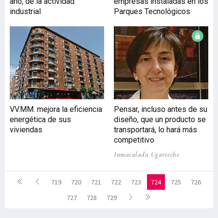
año, de la actividad
empresas instaladas en los
industrial
Parques Tecnológicos
VV.MM. mejora la eficiencia
Pensar, incluso antes de su
energética de sus
diseño, que un producto se
viviendas
transportará, lo hará más
competitivo
Inmaculada Ugarteche
719
720
721
722
723
724
725
726
727
728
729