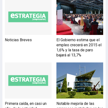
99.689 debido, sobre todo,
a la renovación del
convenio de Limpieza de
Edificios y Locales de
Gipuzkoa, que se
encontraba decaído. De los
convenios decaídos y
Noticias Breves
El Gobierno estima que el
pendientes de recuperar
empleo crecerá en 2015 el
que afectan a 99.689
1,6% y la tasa de paro
personas (el 18,2%), 23
bajará al 13,7%
son convenios sectoriales
que se negocian en el País
Primera caída, en casi un
Notable mejoría de las