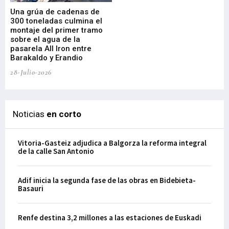
Una grúa de cadenas de
La
300 toneladas culmina el
Ba
montaje del primer tramo
res
sobre el agua de la
em
pasarela All Iron entre
21-
Barakaldo y Erandio
28-Julio-2026
Noticias
en corto
Vitoria-Gasteiz adjudica a Balgorza la reforma integral
de la calle San Antonio
Adif inicia la segunda fase de las obras en Bidebieta-
Basauri
Renfe destina 3,2 millones a las estaciones de Euskadi