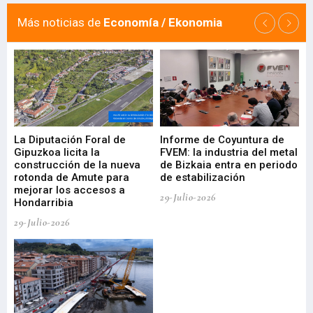
Más noticias de
Economía / Ekonomia
La Diputación Foral de
Informe de Coyuntura de
Ar
ral
Gipuzkoa licita la
FVEM: la industria del metal
ur
construcción de la nueva
de Bizkaia entra en periodo
co
rotonda de Amute para
de estabilización
edi
mejorar los accesos a
pa
29-Julio-2026
Hondarribia
Cy
29-Julio-2026
23-