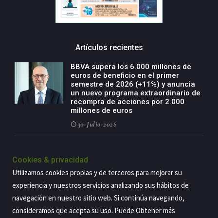
Artículos recientes
BBVA supera los 6.000 millones de
euros de beneficio en el primer
semestre de 2026 (+11%) y anuncia
un nuevo programa extraordinario de
recompra de acciones por 2.000
millones de euros
30-Julio-2026
BBVA acelera el crecimiento de su
negocio agro con un modelo global
Cookies & privacidad
de especialización presente en siete
Utilizamos cookies propias y de terceros para mejorar su
países
experiencia y nuestros servicios analizando sus hábitos de
29-Julio-2026
navegación en nuestro sitio web. Si continúa navegando,
consideramos que acepta su uso. Puede Obtener más