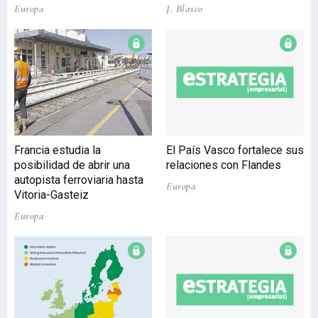
Europa
J. Blasco
formada por unos 1.200
gobiernos locales de todo
el mundo. Aunque el
encuentro tendrá como
sede principal a Bilbao,
dentro de su programa
incluirá encuentros
paralelos en otras
ciudades vascas, como
Francia estudia la
El País Vasco fortalece sus
Donostia-San Sebastián y
posibilidad de abrir una
relaciones con Flandes
Vitoria-Gasteiz. El
autopista ferroviaria hasta
Gobierno vasco, en
Europa
Vitoria-Gasteiz
colaboración con el resto
de instituciones vas
Europa