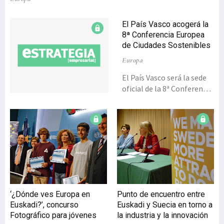
El País Vasco acogerá la
8ª Conferencia Europea
de Ciudades Sostenibles
Europa
El País Vasco será la sede
oficial de la 8ª Conferencia
Europea de Ciudades y
Pueblos Sostenibles, que
se celebrará del 27 al 29 de
abril de 2016. La
conferencia está
auspiciada por la Campaña
Europea de Ciudades y
Pueblos Sostenibles y la
Red Internacional de
‘¿Dónde ves Europa en
Punto de encuentro entre
Gobiernos Locales para la
Euskadi?’, concurso
Euskadi y Suecia en torno a
Sostenibilidad (ICLEI), una
Fotográfico para jóvenes
la industria y la innovación
asociación internacional