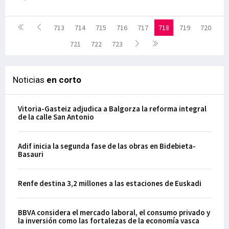
713
714
715
716
717
718
719
720
721
722
723
Noticias
en corto
Vitoria-Gasteiz adjudica a Balgorza la reforma integral
de la calle San Antonio
Adif inicia la segunda fase de las obras en Bidebieta-
Basauri
Renfe destina 3,2 millones a las estaciones de Euskadi
BBVA considera el mercado laboral, el consumo privado y
la inversión como las fortalezas de la economía vasca