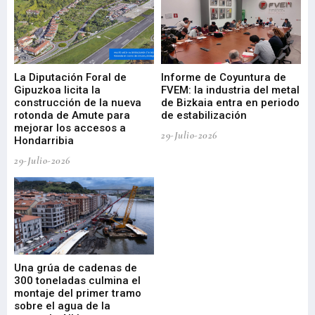
La Diputación Foral de
Informe de Coyuntura de
Ar
ral
Gipuzkoa licita la
FVEM: la industria del metal
ur
construcción de la nueva
de Bizkaia entra en periodo
co
rotonda de Amute para
de estabilización
edi
mejorar los accesos a
pa
29-Julio-2026
Hondarribia
Cy
29-Julio-2026
23-
Una grúa de cadenas de
La
300 toneladas culmina el
Ba
montaje del primer tramo
res
sobre el agua de la
em