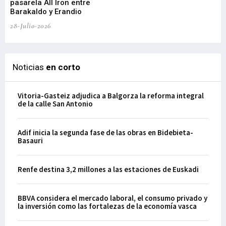
pasarela All Iron entre
21-
Barakaldo y Erandio
28-Julio-2026
Noticias
en corto
Vitoria-Gasteiz adjudica a Balgorza la reforma integral
de la calle San Antonio
Adif inicia la segunda fase de las obras en Bidebieta-
Basauri
Renfe destina 3,2 millones a las estaciones de Euskadi
BBVA considera el mercado laboral, el consumo privado y
la inversión como las fortalezas de la economía vasca