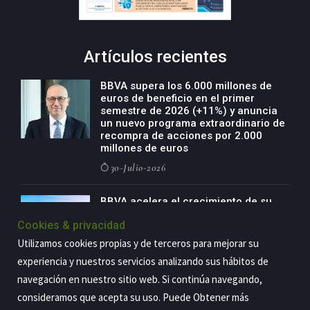
Artículos recientes
BBVA supera los 6.000 millones de
euros de beneficio en el primer
semestre de 2026 (+11%) y anuncia
un nuevo programa extraordinario de
recompra de acciones por 2.000
millones de euros
30-Julio-2026
BBVA acelera el crecimiento de su
negocio agro con un modelo global
Cookies & privacidad
de especialización presente en siete
países
Utilizamos cookies propias y de terceros para mejorar su
29-Julio-2026
experiencia y nuestros servicios analizando sus hábitos de
navegación en nuestro sitio web. Si continúa navegando,
consideramos que acepta su uso. Puede Obtener más