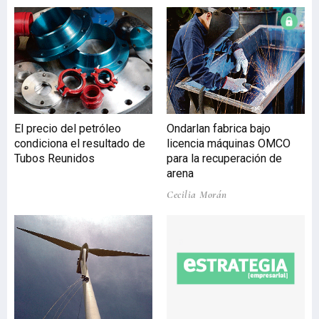
Agricultura, Pesca y
Política Alimentaria,
Bittor Oroz; y el director
de Pesca, Leandro Azkue.
Junto a ellos estuvieron
presentes el presidente de
Inpesca, Carlos Tellechea;
el director gerente de la
El precio del petróleo
Ondarlan fabrica bajo
compañía, Guillermo
condiciona el resultado de
licencia máquinas OMCO
Arrien; y el presidente de
Tubos Reunidos
para la recuperación de
Astilleros Murueta, Juan
arena
Manuel Arana. La relación
Cecilia Morán
de Ast