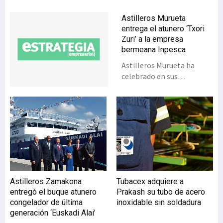
Astilleros Murueta
entrega el atunero ‘Txori
Zuri’ a la empresa
bermeana Inpesca
Astilleros Murueta ha
celebrado en sus
instalaciones de Erandio la
bendición del buque
atunero congelador ‘Txori
Zuri’, que ha construido
para la Compañía
Internacional de Pesca y
Derivados de Bermeo
(Inpesca). El acto fue
presidido por la consejera
Astilleros Zamakona
Tubacex adquiere a
de Desarrollo Económico y
entregó el buque atunero
Prakash su tubo de acero
Competitividad del
congelador de última
inoxidable sin soldadura
Gobierno vasco, Arantxa
generación ‘Euskadi Alai’
Tapia; el viceconsejero de