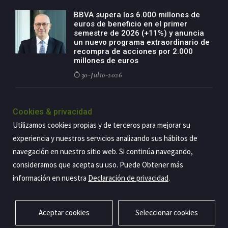
BBVA supera los 6.000 millones de
euros de beneficio en el primer
semestre de 2026 (+11%) y anuncia
un nuevo programa extraordinario de
recompra de acciones por 2.000
millones de euros
30-Julio-2026
BBVA acelera el crecimiento de su
negocio agro con un modelo global
Cookies & privacidad
de especialización presente en siete
Utilizamos cookies propias y de terceros para mejorar su
países
experiencia y nuestros servicios analizando sus hábitos de
29-Julio-2026
navegación en nuestro sitio web. Si continúa navegando,
consideramos que acepta su uso. Puede Obtener más
información en nuestra
Declaración de privacidad
.
Copyright@2026 Estrategia Empresarial
Privacidad
Aviso legal
Política de cookies
Contacto
RSS
Aceptar cookies
Seleccionar cookies