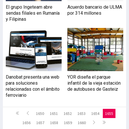
El grupo Ingeteam abre
Acuerdo bancario de ULMA
sendas filiales en Rumanía
por 314 millones
y Filipinas
Danobat presenta una web
YOR diseña el parque
para soluciones
infantil de la vieja estación
relacionadas con el ámbito
de autobuses de Gasteiz
ferroviario
1650
1651
1652
1653
1654
1655
1656
1657
1658
1659
1660