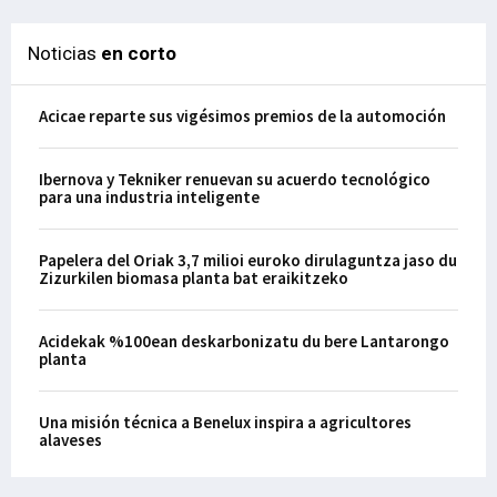
Noticias
en corto
Acicae reparte sus vigésimos premios de la automoción
Ibernova y Tekniker renuevan su acuerdo tecnológico
para una industria inteligente
Papelera del Oriak 3,7 milioi euroko dirulaguntza jaso du
Zizurkilen biomasa planta bat eraikitzeko
Acidekak %100ean deskarbonizatu du bere Lantarongo
planta
Una misión técnica a Benelux inspira a agricultores
alaveses