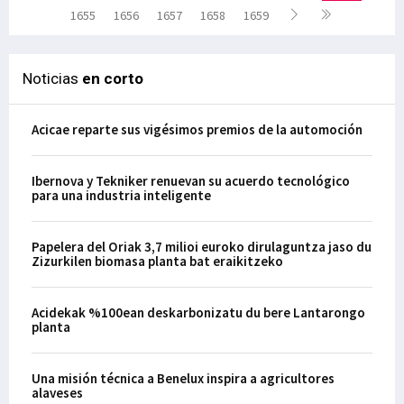
1655
1656
1657
1658
1659
Noticias
en corto
Acicae reparte sus vigésimos premios de la automoción
Ibernova y Tekniker renuevan su acuerdo tecnológico
para una industria inteligente
Papelera del Oriak 3,7 milioi euroko dirulaguntza jaso du
Zizurkilen biomasa planta bat eraikitzeko
Acidekak %100ean deskarbonizatu du bere Lantarongo
planta
Una misión técnica a Benelux inspira a agricultores
alaveses