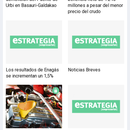
próximo mes de octubre y
Urbi en Basauri-Galdakao
millones a pesar del menor
diciembre de 2016, para
precio del crudo
seguir avanzando en el
desarrollo e implantación
de la red eléctrica de
última generación de la
compañía, dentro del
proyecto Sistema de
Telegestión y
Automatización de la Red
(STAR). Iberdrola reafirma
Los resultados de Enagás
Noticias Breves
con esta nueva
se incrementan un 1,5%
adjudicación su apuesta
por el tejido empresarial
del país y pone de
manifiesto su relevan