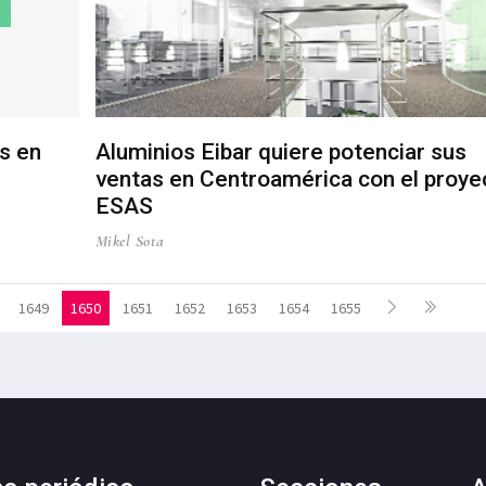
s en
Aluminios Eibar quiere potenciar sus
ventas en Centroamérica con el proye
ESAS
Mikel Sota
1649
1650
1651
1652
1653
1654
1655