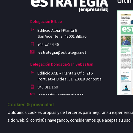
Últi
Delegación Bilbao
Edificio Albia I-Planta 6
San Vicente, 8. 48001 Bilbao
944 27 44 46
estrategia@estrategia.net
Delegación Donostia-San Sebastian
Edificio ACB – Planta 2 Ofic. 216
Portuetxe Bidea, 51. 20018 Donostia
943 011 160
donostia@estrategia.net
Cookies & privacidad
Utilizamos cookies propias y de terceros para mejorar su experienci
sitio web. Si continúa navegando, consideramos que acepta su uso
Copyright@2026 Estrategia Empresarial