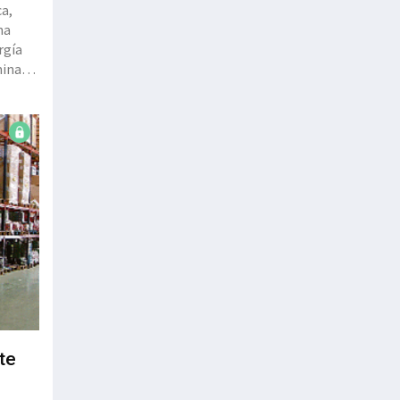
ca,
ha
rgía
minada
te