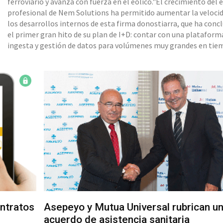
ferroviario y avanza con fuerza en el eólico."El crecimiento del 
profesional de Nem Solutions ha permitido aumentar la veloci
los desarrollos internos de esta firma donostiarra, que ha conc
el primer gran hito de su plan de I+D: contar con una plataform
ingesta y gestión de datos para volúmenes muy grandes en ti
real. De esta forma, su tecnología de diagnosis inteligente, ‘Aura
maneja a día de hoy información de más de 40.000 coches de tre
contrastado también poder trabajar con
ontratos
Asepeyo y Mutua Universal rubrican u
acuerdo de asistencia sanitaria