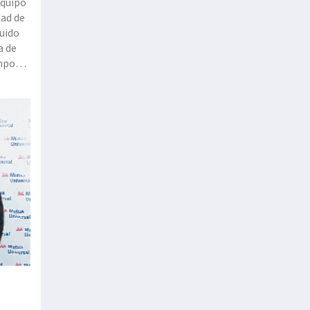
equipo
dad de
luido
a de
empo
’,
n y ha
n