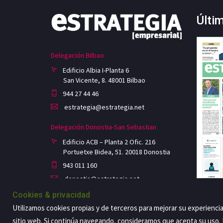
Últi
Delegación Bilbao
Edificio Albia I-Planta 6
San Vicente, 8. 48001 Bilbao
944 27 44 46
estrategia@estrategia.net
Delegación Donostia-San Sebastian
Edificio ACB – Planta 2 Ofic. 216
Portuetxe Bidea, 51. 20018 Donostia
943 011 160
donostia@estrategia.net
Cookies & privacidad
Utilizamos cookies propias y de terceros para mejorar su experienci
sitio web. Si continúa navegando, consideramos que acepta su uso