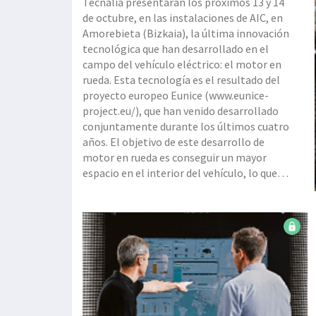
Tecnalia presentarán los próximos 13 y 14
de octubre, en las instalaciones de AIC, en
Amorebieta (Bizkaia), la última innovación
tecnológica que han desarrollado en el
campo del vehículo eléctrico: el motor en
rueda. Esta tecnología es el resultado del
proyecto europeo Eunice (www.eunice-
project.eu/), que han venido desarrollado
conjuntamente durante los últimos cuatro
años. El objetivo de este desarrollo de
motor en rueda es conseguir un mayor
espacio en el interior del vehículo, lo que
permitiría rediseñar el concepto actual que
tenemos del vehículo eléctrico, al mismo
tiempo que facilita la conducció