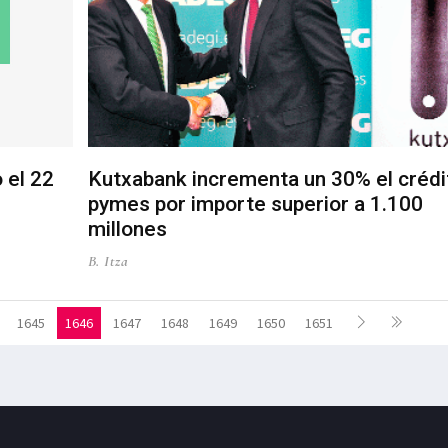
 el 22
Kutxabank incrementa un 30% el crédi
pymes por importe superior a 1.100
millones
B. Itza
1645
1646
1647
1648
1649
1650
1651