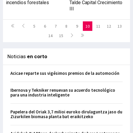
incendios forestales
Talde Capital Crecimiento
III
5
6
7
8
9
10
11
12
13
14
15
Noticias
en corto
Acicae reparte sus vigésimos premios de la automoción
Ibernova y Tekniker renuevan su acuerdo tecnológico
para una industria inteligente
Papelera del Oriak 3,7 milioi euroko dirulaguntza jaso du
Zizurkilen biomasa planta bat eraikitzeko