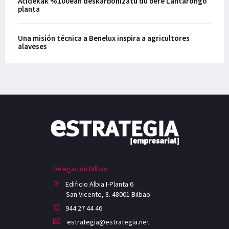
Acidekak %100ean deskarbonizatu du bere Lantarongo
planta
Una misión técnica a Benelux inspira a agricultores
alaveses
Delegación Bilbao
Edificio Albia I-Planta 6
San Vicente, 8. 48001 Bilbao
944 27 44 46
estrategia@estrategia.net