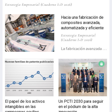
Estrategia Empresarial (Cuaderno I+D 2026)
Hacia una fabricación de
composites avanzada,
automatizada y eficiente
Estrategia Empresarial
(Cuaderno I+D 2026)
La fabricación avanzada de
composites evoluciona
hacia procesos más
automatizados,
monitorizados y con
autoajuste en tiempo real.
En este contexto, el
centro tecnológico Gaiker
trabaja en la integración
de sensórica, simulación y
El papel de los activos
Un PCTI 2030 para seguir
algoritmos de control
intangibles en las
en el pódium de la alta
para ajustar parámetros
campeonas ocultas
innovación