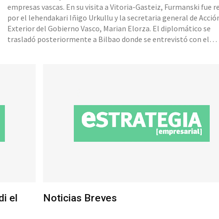
empresas vascas. En su visita a Vitoria-Gasteiz, Furmanski fue r
por el lehendakari Iñigo Urkullu y la secretaria general de Acció
Exterior del Gobierno Vasco, Marian Elorza. El diplomático se
trasladó posteriormente a Bilbao donde se entrevistó con el
diputado general de Bizkaia, Unai Rementeria, y con el alcalde 
Mari Aburto, encuentros que sirvieron para fortalecer las r
i el
Noticias Breves