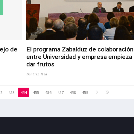
ejo de
El programa Zabalduz de colaboración
entre Universidad y empresa empieza 
dar frutos
Beatriz Itza
52
453
454
455
456
457
458
459