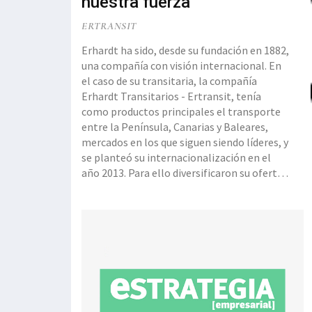
nuestra fuerza”
ERTRANSIT
Erhardt ha sido, desde su fundación en 1882,
una compañía con visión internacional. En
el caso de su transitaria, la compañía
Erhardt Transitarios - Ertransit, tenía
como productos principales el transporte
entre la Península, Canarias y Baleares,
mercados en los que siguen siendo líderes, y
se planteó su internacionalización en el
año 2013. Para ello diversificaron su oferta
de servicios al tiempo que definieron y
desarrollaron una organización orientada
hacia el mercado exterior. En el presente
ejercicio 2016 han abierto su primera
oficina en China, en la ciudad de Shanghai.
“Nuestra fuerza está en el cliente, por eso
hemos desarrollado l