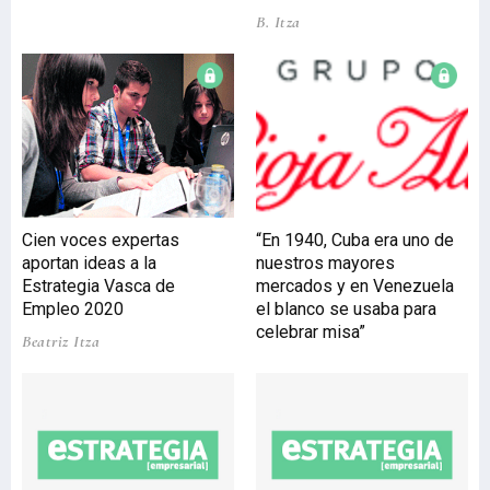
en la industria, poniendo
B. Itza
el foco en sectores
prioritarios para el
territorio (aeronáutico,
automoción y energía),
con un programa de apoyo
integral a la innovación y a
la internacionalización.
Para ello, comenzará su
andadura con programas
Cien voces expertas
“En 1940, Cuba era uno de
de Sensibilización,
aportan ideas a la
nuestros mayores
abiertos al público
Estrategia Vasca de
mercados y en Venezuela
general, y de
Empleo 2020
el blanco se usaba para
celebrar misa”
Beatriz Itza