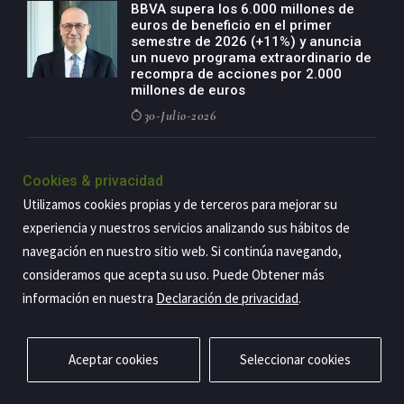
BBVA supera los 6.000 millones de
euros de beneficio en el primer
semestre de 2026 (+11%) y anuncia
un nuevo programa extraordinario de
recompra de acciones por 2.000
millones de euros
30-Julio-2026
BBVA acelera el crecimiento de su
negocio agro con un modelo global
Cookies & privacidad
de especialización presente en siete
Utilizamos cookies propias y de terceros para mejorar su
países
experiencia y nuestros servicios analizando sus hábitos de
29-Julio-2026
navegación en nuestro sitio web. Si continúa navegando,
consideramos que acepta su uso. Puede Obtener más
información en nuestra
Declaración de privacidad
.
Copyright@2026 Estrategia Empresarial
Privacidad
Aviso legal
Política de cookies
Contacto
RSS
Aceptar cookies
Seleccionar cookies