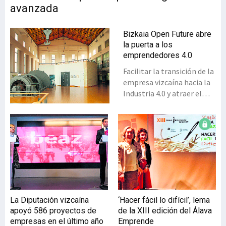
avanzada
Bizkaia Open Future abre
la puerta a los
emprendedores 4.0
Facilitar la transición de la
empresa vizcaína hacia la
Industria 4.0 y atraer el
talento emprendedor,
local e internacional, que
genere nuevas empresas
de base tecnológica son
los objetivos de Bizkaia
Open Future.Surgida del
acuerdo firmado entre la
Diputación vizcaína y
Telefónica, la iniciativa
La Diputación vizcaína
‘Hacer fácil lo difícil’, lema
Bizkaia Open Future quiere
apoyó 586 proyectos de
de la XIII edición del Álava
relanzar la competitividad
empresas en el último año
Emprende