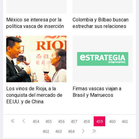
México se interesa por la
Colombia y Bilbao buscan
política vasca de inserción
estrechar sus relaciones
Los vinos de Rioja, a la
Firmas vascas viajan a
conquista del mercado de
Brasil y Marruecos
EE.UU. y de China
454
455
456
457
458
459
460
461
462
463
464