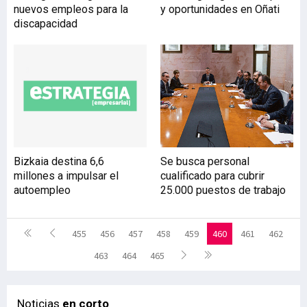
nuevos empleos para la
y oportunidades en Oñati
discapacidad
Bizkaia destina 6,6
Se busca personal
millones a impulsar el
cualificado para cubrir
autoempleo
25.000 puestos de trabajo
455
456
457
458
459
460
461
462
463
464
465
Noticias
en corto