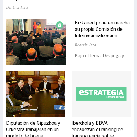
Beatriz Itza
Bizkaired pone en marcha
su propia Comisión de
Internacionalización
Beatriz Itza
Bajo el lema ‘Despega y
vuela’, la asociación
empresarial Bizkaired
celebró una Jornada de
Internacionalización en la
Universidad de Deusto, con
el objetivo de asesorar en
esta materia a las más de
1.600 organizaciones
asociadas. El encuentro,
organizado en
Diputación de Gipuzkoa y
Iberdrola y BBVA
colaboración con el
Orkestra trabajarán en un
encabezan el ranking de
modelo de buena
transparencia sobre
Ayuntamiento de Bilbao,