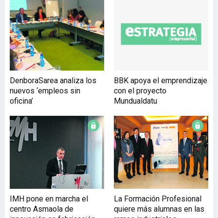
presentado en el marco
del XII Foro de Empleo
celebrado en el campus de
Bilbao, ante el rector Jose
María Guibert, la diputada
foral de Empleo, Teresa
Laespada, y el director
DenboraSarea analiza los
BBK apoya el emprendizaje
general de Lanbide, Adolfo
nuevos ‘empleos sin
con el proyecto
Alustiza. Del informe se
oficina’
Mundualdatu
desprende asimismo que
siete de cada 10 personas
ti
IMH pone en marcha el
La Formación Profesional
centro Asmaola de
quiere más alumnas en las