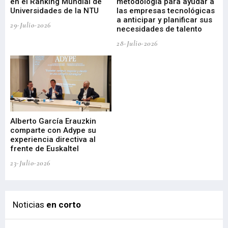
en el Ranking Mundial de
metodología para ayudar a
Fu
a
Universidades de la NTU
las empresas tecnológicas
nu
a anticipar y planificar sus
ac
29-Julio-2026
necesidades de talento
cr
de
28-Julio-2026
22-
Alberto García Erauzkin
comparte con Adype su
BI
experiencia directiva al
pr
frente de Euskaltel
en
23-Julio-2026
21-
Noticias
en corto