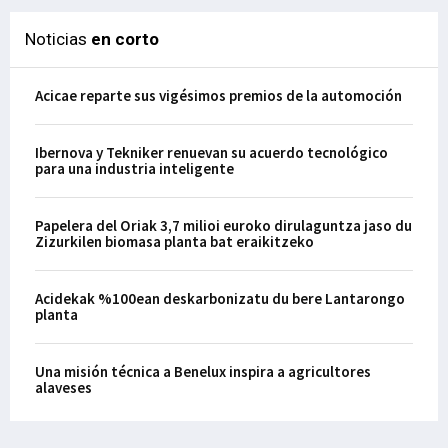
Noticias
en corto
Acicae reparte sus vigésimos premios de la automoción
Ibernova y Tekniker renuevan su acuerdo tecnológico
para una industria inteligente
Papelera del Oriak 3,7 milioi euroko dirulaguntza jaso du
Zizurkilen biomasa planta bat eraikitzeko
Acidekak %100ean deskarbonizatu du bere Lantarongo
planta
Una misión técnica a Benelux inspira a agricultores
alaveses