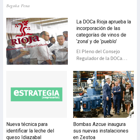
Begoña Pena
La DOCa Rioja aprueba la
incorporación de las
categorías de vinos de
‘zona’ y de ‘pueblo’
El Pleno del Consejo
Regulador de la DOCa
Rioja ha aprobado para su
implantación a partir de la
cosecha 2017 nuevas
categorizaciones para los
vinos, incorporando los de
‘zona’ y ‘pueblo’
(municipio). Las bodegas
de ABRA, Gobierno vasco y
Diputación de Álava
Nueva técnica para
Bombas Azcue inaugura
aplauden esta
identificar la leche del
sus nuevas instalaciones
decisión.Con esta
queso Idiazabal
en Zestoa