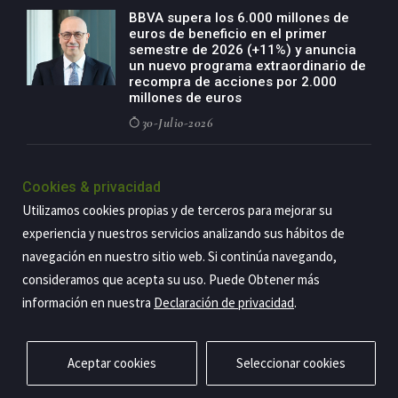
BBVA supera los 6.000 millones de
euros de beneficio en el primer
semestre de 2026 (+11%) y anuncia
un nuevo programa extraordinario de
recompra de acciones por 2.000
millones de euros
30-Julio-2026
BBVA acelera el crecimiento de su
negocio agro con un modelo global
Cookies & privacidad
de especialización presente en siete
Utilizamos cookies propias y de terceros para mejorar su
países
experiencia y nuestros servicios analizando sus hábitos de
29-Julio-2026
navegación en nuestro sitio web. Si continúa navegando,
consideramos que acepta su uso. Puede Obtener más
información en nuestra
Declaración de privacidad
.
Copyright@2026 Estrategia Empresarial
Privacidad
Aviso legal
Política de cookies
Contacto
RSS
Aceptar cookies
Seleccionar cookies