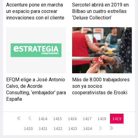
Accenture pone en marcha
Sercotel abrirá en 2019 en
un espacio para cocrear
Bilbao un cuatro estrellas
innovaciones con el cliente
‘Deluxe Collection’
EFQM elige a José Antonio
Más de 8.000 trabajadores
Calvo, de Acorde
son ya socios
Consulting, ‘embajador’ para
cooperativistas de Eroski
España
1414
1415
1416
1417
1418
1419
1420
1421
1422
1423
1424