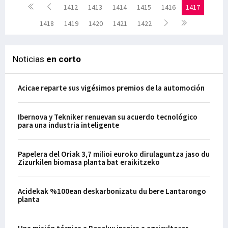
1412
1413
1414
1415
1416
1417
1418
1419
1420
1421
1422
Noticias
en corto
Acicae reparte sus vigésimos premios de la automoción
Ibernova y Tekniker renuevan su acuerdo tecnológico
para una industria inteligente
Papelera del Oriak 3,7 milioi euroko dirulaguntza jaso du
Zizurkilen biomasa planta bat eraikitzeko
Acidekak %100ean deskarbonizatu du bere Lantarongo
planta