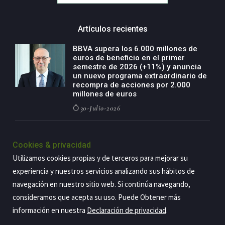
Artículos recientes
BBVA supera los 6.000 millones de
euros de beneficio en el primer
semestre de 2026 (+11%) y anuncia
un nuevo programa extraordinario de
recompra de acciones por 2.000
millones de euros
30-Julio-2026
BBVA acelera el crecimiento de su
negocio agro con un modelo global
Cookies & privacidad
de especialización presente en siete
Utilizamos cookies propias y de terceros para mejorar su
países
experiencia y nuestros servicios analizando sus hábitos de
29-Julio-2026
navegación en nuestro sitio web. Si continúa navegando,
consideramos que acepta su uso. Puede Obtener más
información en nuestra
Declaración de privacidad
.
Copyright@2026 Estrategia Empresarial