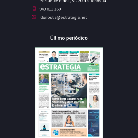
Portuetxe Bidea, 51. 20018 Donostia
943 011 160
donostia@estrategia.net
Último periódico