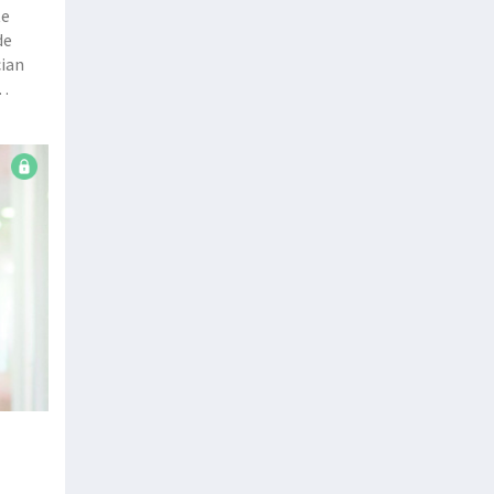
te
de
cian
des en