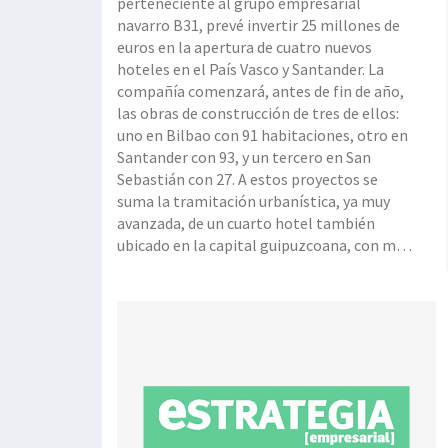
perteneciente al grupo empresarial
navarro B31, prevé invertir 25 millones de
euros en la apertura de cuatro nuevos
hoteles en el País Vasco y Santander. La
compañía comenzará, antes de fin de año,
las obras de construcción de tres de ellos:
uno en Bilbao con 91 habitaciones, otro en
Santander con 93, y un tercero en San
Sebastián con 27. A estos proyectos se
suma la tramitación urbanística, ya muy
avanzada, de un cuarto hotel también
ubicado en la capital guipuzcoana, con más
de 100 habitaciones, y cuyas obras está
previsto comiencen durante el primer
trimestre del próximo año 2020. Con estas
aperturas, el g