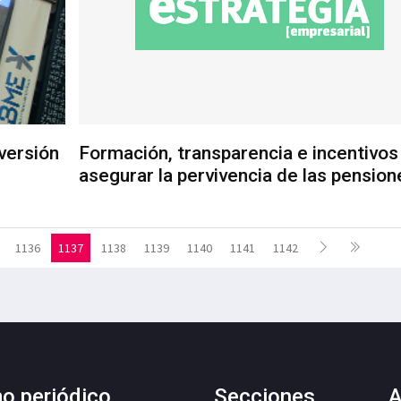
versión
Formación, transparencia e incentivos
asegurar la pervivencia de las pension
1136
1137
1138
1139
1140
1141
1142
mo periódico
Secciones
A