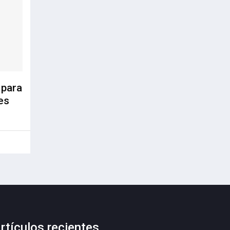
 para
es
rtículos recientes