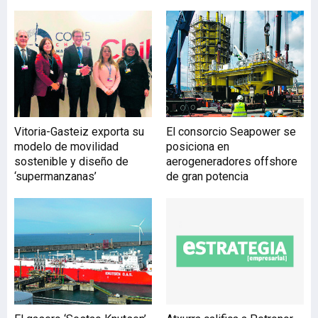
correcta financiación. “Si
tenemos clara la urgencia
de actuar, las soluciones
técnicas surgirán a lo
largo del camino. La clave
reside en cómo movilizar
las voluntades y los
recursos suficientes para
Vitoria-Gasteiz exporta su
El consorcio Seapower se
poner en marcha las
modelo de movilidad
posiciona en
acciones”, declaró. La
sostenible y diseño de
aerogeneradores offshore
nueva presidenta de la
‘supermanzanas’
de gran potencia
Comisión Europea, Ursula
Von der Leyen, ya anunció
en la COP