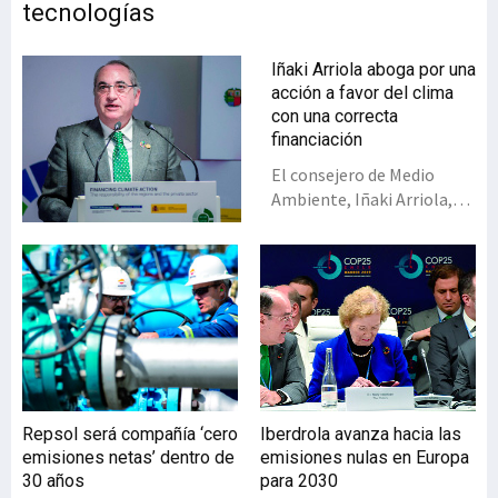
tecnologías
Iñaki Arriola aboga por una
acción a favor del clima
con una correcta
financiación
El consejero de Medio
Ambiente, Iñaki Arriola,
abrió una jornada en la
Cumbre del Clima de
Madrid en la que resaltó “el
papel crucial” de las
regiones y las
instituciones locales en
esta transformación.
Además, recordó que la
lucha contra el cambio
Repsol será compañía ‘cero
Iberdrola avanza hacia las
climático es importante,
emisiones netas’ dentro de
emisiones nulas en Europa
pero para que sea eficaz es
30 años
para 2030
imprescindible una