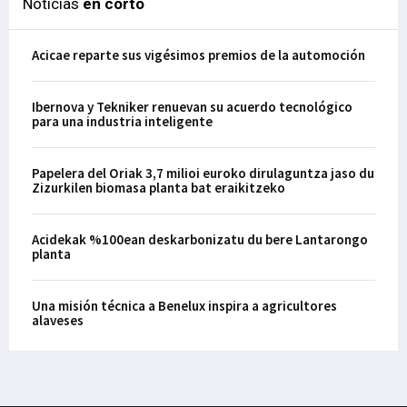
Noticias
en corto
Acicae reparte sus vigésimos premios de la automoción
Ibernova y Tekniker renuevan su acuerdo tecnológico
para una industria inteligente
Papelera del Oriak 3,7 milioi euroko dirulaguntza jaso du
Zizurkilen biomasa planta bat eraikitzeko
Acidekak %100ean deskarbonizatu du bere Lantarongo
planta
Una misión técnica a Benelux inspira a agricultores
alaveses