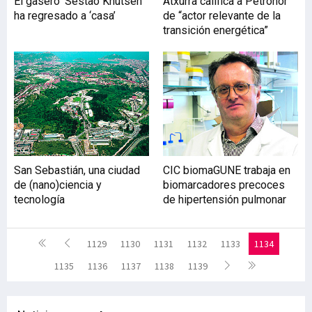
El gasero ‘Sestao Knutsen’
Atxurra califica a Petronor
ha regresado a ‘casa’
de “actor relevante de la
transición energética”
San Sebastián, una ciudad
CIC biomaGUNE trabaja en
de (nano)ciencia y
biomarcadores precoces
tecnología
de hipertensión pulmonar
1129
1130
1131
1132
1133
1134
1135
1136
1137
1138
1139