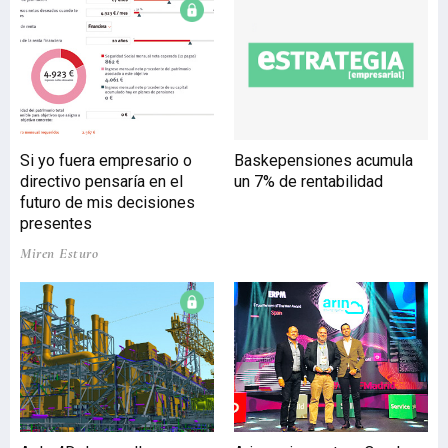
Administración General de
Euskadi y 17,4 millones en
las de los trabajadores de
entes públicos, sociedades
anónimas y fundaciones
públicas. El ejecutivo
cumple así con el
Si yo fuera empresario o
Baskepensiones acumula
compromiso adquirido con
directivo pensaría en el
un 7% de rentabilidad
las centrales sindicales en
futuro de mis decisiones
la mesa General de la
presentes
Función Púbica y que p
Miren Esturo