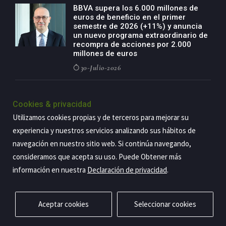
BBVA supera los 6.000 millones de
euros de beneficio en el primer
semestre de 2026 (+11%) y anuncia
un nuevo programa extraordinario de
recompra de acciones por 2.000
millones de euros
30-Julio-2026
BBVA acelera el crecimiento de su
negocio agro con un modelo global
Cookies & privacidad
de especialización presente en siete
Utilizamos cookies propias y de terceros para mejorar su
países
experiencia y nuestros servicios analizando sus hábitos de
29-Julio-2026
navegación en nuestro sitio web. Si continúa navegando,
consideramos que acepta su uso. Puede Obtener más
información en nuestra
Declaración de privacidad
.
Copyright@2026 Estrategia Empresarial
Privacidad
Aviso legal
Política de cookies
Contacto
RSS
Aceptar cookies
Seleccionar cookies