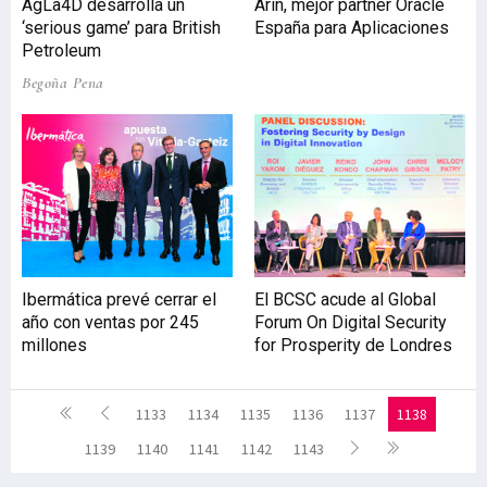
AgLa4D desarrolla un
Arin, mejor partner Oracle
‘serious game’ para British
España para Aplicaciones
Petroleum
Begoña Pena
Ibermática prevé cerrar el
El BCSC acude al Global
año con ventas por 245
Forum On Digital Security
millones
for Prosperity de Londres
1133
1134
1135
1136
1137
1138
1139
1140
1141
1142
1143