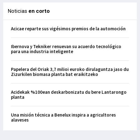
Noticias
en corto
Acicae reparte sus vigésimos premios de la automoción
Ibernova y Tekniker renuevan su acuerdo tecnológico
para una industria inteligente
Papelera del Oriak 3,7 milioi euroko dirulaguntza jaso du
Zizurkilen biomasa planta bat eraikitzeko
Acidekak %100ean deskarbonizatu du bere Lantarongo
planta
Una misión técnica a Benelux inspira a agricultores
alaveses