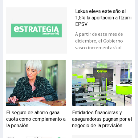
Lakua eleva este año al
1,5% la aportación a Itzarri
EPSV
A partir de este mes de
diciembre, el Gobierno
vasco incrementará al
1,5% las aportaciones a la
entidad de previsión social
Itzarri EPSV de las casi
90.000 personas que
trabajan en el sector
público vasco. El impacto
presupuestario concreto
de esta subida es de 2,5
millones y el total de 2019
El seguro de ahorro gana
Entidades financieras y
asciende a 28,6 millones de
cuota como complemento a
aseguradoras pugnan por el
euros distribuidos entre
la pensión
negocio de la previsión
11,2 millones en las
nóminas de la