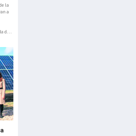
de la
van a
da de
ca