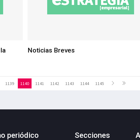
la
Noticias Breves
1139
1140
1141
1142
1143
1144
1145
mo periódico
Secciones
A