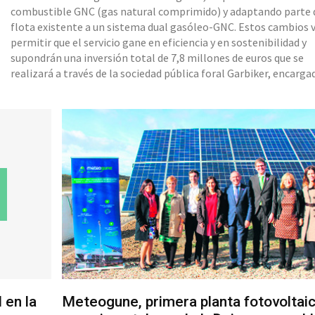
combustible GNC (gas natural comprimido) y adaptando parte 
flota existente a un sistema dual gasóleo-GNC. Estos cambios 
permitir que el servicio gane en eficiencia y en sostenibilidad y
supondrán una inversión total de 7,8 millones de euros que se
realizará a través de la sociedad pública foral Garbiker, encarga
la gestión de los residuos en el territorio. El nuevo modelo de
contenedor tiene formas redondeadas y un tronco piramidal
 en la
Meteogune, primera planta fotovoltai