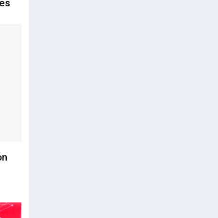
les
on