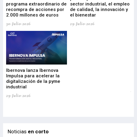
programa extraordinario de
sector industrial, el empleo
29-
recompra de acciones por
de calidad, la innovación y
2.000 millones de euros
el bienestar
30-Julio-2026
29-Julio-2026
Mi
nu
di
Ibernova lanza Ibernova
ma
Impulsa para acelerar la
in
digitalización de la pyme
mi
industrial
de
te
29-Julio-2026
el
29-
Noticias
en corto