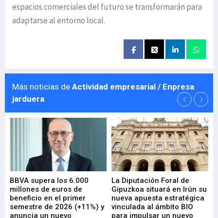
espacios comerciales del futuro se transformarán para
adaptarse al entorno local.
Más noticias de
Actividad empresarial / Enpresa
jarduera
e
BBVA supera los 6.000
La Diputación Foral de
En
millones de euros de
Gipuzkoa situará en Irún su
em
beneficio en el primer
nueva apuesta estratégica
de
ad
semestre de 2026 (+11%) y
vinculada al ámbito BIO
En
anuncia un nuevo
para impulsar un nuevo
En