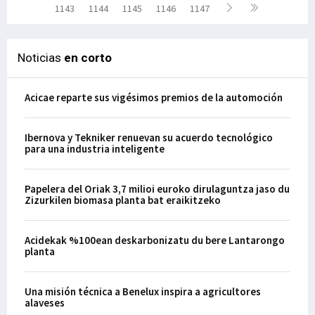
1143
1144
1145
1146
1147
Noticias
en corto
Acicae reparte sus vigésimos premios de la automoción
Ibernova y Tekniker renuevan su acuerdo tecnológico
para una industria inteligente
Papelera del Oriak 3,7 milioi euroko dirulaguntza jaso du
Zizurkilen biomasa planta bat eraikitzeko
Acidekak %100ean deskarbonizatu du bere Lantarongo
planta
Una misión técnica a Benelux inspira a agricultores
alaveses