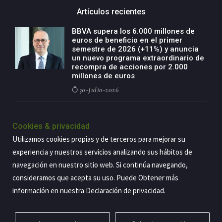
Artículos recientes
BBVA supera los 6.000 millones de
euros de beneficio en el primer
semestre de 2026 (+11%) y anuncia
un nuevo programa extraordinario de
recompra de acciones por 2.000
millones de euros
30-Julio-2026
BBVA acelera el crecimiento de su
negocio agro con un modelo global
Cookies & privacidad
de especialización presente en siete
Utilizamos cookies propias y de terceros para mejorar su
países
experiencia y nuestros servicios analizando sus hábitos de
29-Julio-2026
navegación en nuestro sitio web. Si continúa navegando,
consideramos que acepta su uso. Puede Obtener más
información en nuestra
Declaración de privacidad
.
Copyright@2026 Estrategia Empresarial
Privacidad
Aviso legal
Política de cookies
Contacto
RSS