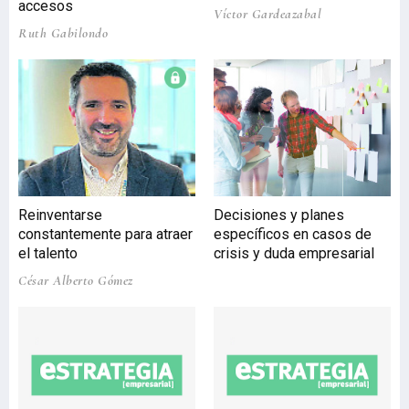
accesos
Víctor Gardeazabal
permitirá a la
Ruth Gabilondo
administración de
Krousonas, en la región de
Heraklion, tener el control
sobre toda la red de
suministro de agua y
disponer de información
en tiempo real sobre todo
lo que ocurre. Como
resultado de esta
Reinventarse
Decisiones y planes
monitorización se podrán
constantemente para atraer
específicos en casos de
detectar anomalías,
el talento
crisis y duda empresarial
averías o fugas y actuar a t
César Alberto Gómez