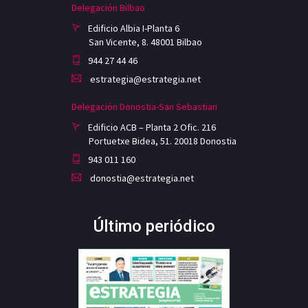
Delegación Bilbao
Edificio Albia I-Planta 6
San Vicente, 8. 48001 Bilbao
944 27 44 46
estrategia@estrategia.net
Delegación Donostia-San Sebastian
Edificio ACB – Planta 2 Ofic. 216
Portuetxe Bidea, 51. 20018 Donostia
943 011 160
donostia@estrategia.net
Último periódico