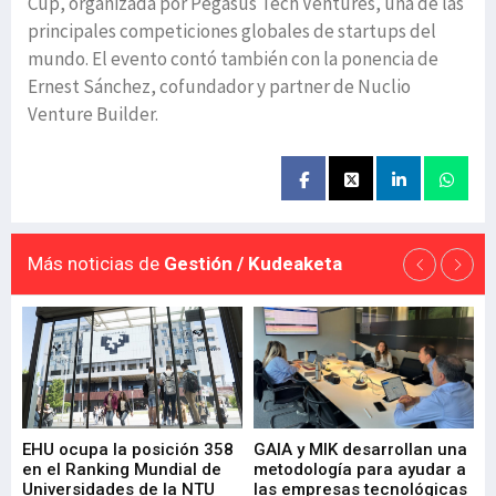
Cup, organizada por Pegasus Tech Ventures, una de las
principales competiciones globales de startups del
mundo. El evento contó también con la ponencia de
Ernest Sánchez, cofundador y partner de Nuclio
Venture Builder.
Más noticias de
Gestión / Kudeaketa
EHU ocupa la posición 358
GAIA y MIK desarrollan una
De
en el Ranking Mundial de
metodología para ayudar a
Fu
a
Universidades de la NTU
las empresas tecnológicas
nu