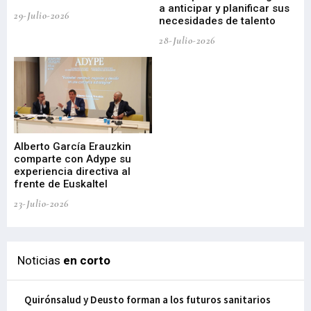
a anticipar y planificar sus
ac
29-Julio-2026
necesidades de talento
cr
de
28-Julio-2026
22-
Alberto García Erauzkin
comparte con Adype su
BI
experiencia directiva al
pr
frente de Euskaltel
en
23-Julio-2026
21-
Noticias
en corto
Quirónsalud y Deusto forman a los futuros sanitarios