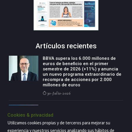
Artículos recientes
BBVA supera los 6.000 millones de
euros de beneficio en el primer
semestre de 2026 (+11%) y anuncia
un nuevo programa extraordinario de
recompra de acciones por 2.000
millones de euros
30-Julio-2026
BBVA acelera el crecimiento de su
negocio agro con un modelo global
Cookies & privacidad
de especialización presente en siete
Utilizamos cookies propias y de terceros para mejorar su
países
experiencia y nuestros servicios analizando sus hábitos de
29-Julio-2026