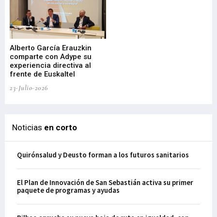
Alberto García Erauzkin
comparte con Adype su
BI
experiencia directiva al
pr
frente de Euskaltel
en
23-Julio-2026
21-
Noticias
en corto
Quirónsalud y Deusto forman a los futuros sanitarios
El Plan de Innovación de San Sebastián activa su primer
paquete de programas y ayudas