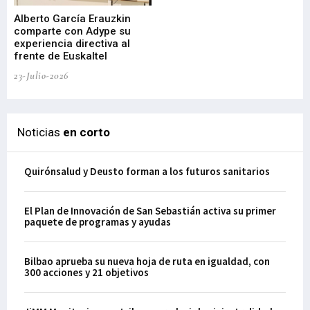
Alberto García Erauzkin
comparte con Adype su
BI
experiencia directiva al
pr
frente de Euskaltel
en
23-Julio-2026
21-
Noticias
en corto
Quirónsalud y Deusto forman a los futuros sanitarios
El Plan de Innovación de San Sebastián activa su primer
paquete de programas y ayudas
Bilbao aprueba su nueva hoja de ruta en igualdad, con
300 acciones y 21 objetivos