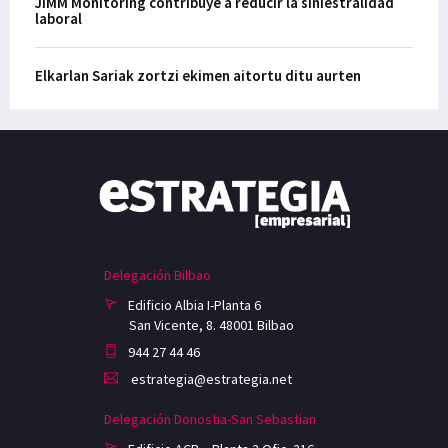
JiMM Monitoring contribuye a reducir la siniestralidad
laboral
Elkarlan Sariak zortzi ekimen aitortu ditu aurten
Delegación Bilbao
Edificio Albia I-Planta 6
San Vicente, 8. 48001 Bilbao
944 27 44 46
estrategia@estrategia.net
Delegación Donostia-San Sebastian