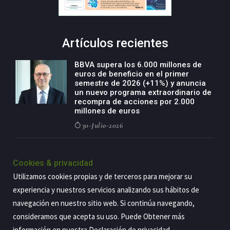
Artículos recientes
BBVA supera los 6.000 millones de
euros de beneficio en el primer
semestre de 2026 (+11%) y anuncia
un nuevo programa extraordinario de
recompra de acciones por 2.000
millones de euros
30-Julio-2026
BBVA acelera el crecimiento de su
negocio agro con un modelo global
Cookies & privacidad
de especialización presente en siete
Utilizamos cookies propias y de terceros para mejorar su
países
experiencia y nuestros servicios analizando sus hábitos de
29-Julio-2026
navegación en nuestro sitio web. Si continúa navegando,
consideramos que acepta su uso. Puede Obtener más
información en nuestra
Declaración de privacidad
.