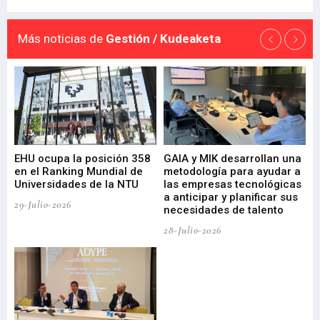
Más noticias de
Gestión / Kudeaketa
EHU ocupa la posición 358
GAIA y MIK desarrollan una
De
en el Ranking Mundial de
metodología para ayudar a
Fu
a
Universidades de la NTU
las empresas tecnológicas
nu
a anticipar y planificar sus
ac
29-Julio-2026
necesidades de talento
cr
de
28-Julio-2026
22-