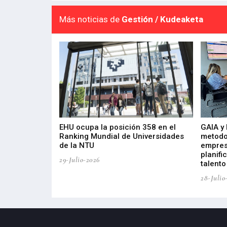
Más noticias de
Gestión / Kudeaketa
de 400 proyectos
EHU ocupa la posición 358 en el
GAIA y
sus diez años de
Ranking Mundial de Universidades
metodo
de la NTU
empres
planifi
29-Julio-2026
talento
28-Julio