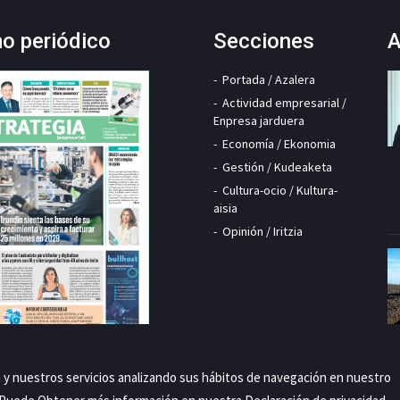
mo periódico
Secciones
A
Portada / Azalera
Actividad empresarial /
Enpresa jarduera
Economía / Ekonomia
Gestión / Kudeaketa
Cultura-ocio / Kultura-
aisia
Opinión / Iritzia
a y nuestros servicios analizando sus hábitos de navegación en nuestro