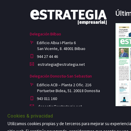
Últi
Delegación Bilbao
Edificio Albia I-Planta 6
San Vicente, 8. 48001 Bilbao
944 27 44 46
estrategia@estrategia.net
Delegación Donostia-San Sebastian
Edificio ACB – Planta 2 Ofic. 216
Portuetxe Bidea, 51. 20018 Donostia
943 011 160
donostia@estrategia.net
Cookies & privacidad
Utilizamos cookies propias y de terceros para mejorar su experienci