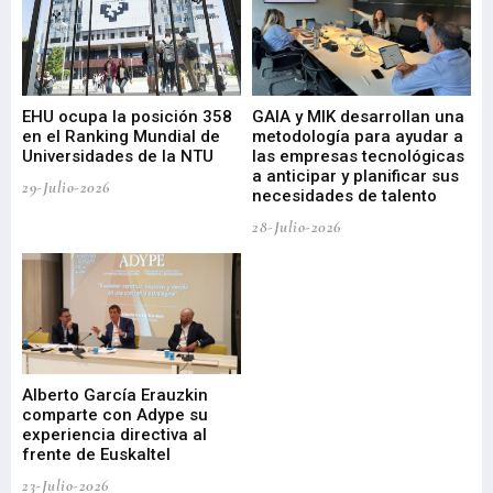
EHU ocupa la posición 358
GAIA y MIK desarrollan una
De
en el Ranking Mundial de
metodología para ayudar a
Fu
a
Universidades de la NTU
las empresas tecnológicas
nu
a anticipar y planificar sus
ac
29-Julio-2026
necesidades de talento
cr
de
28-Julio-2026
22-
Alberto García Erauzkin
comparte con Adype su
BI
experiencia directiva al
pr
frente de Euskaltel
en
23-Julio-2026
21-