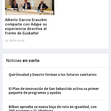
Alberto García Erauzkin
comparte con Adype su
BI
experiencia directiva al
pr
frente de Euskaltel
en
23-Julio-2026
21-
Noticias
en corto
Quirónsalud y Deusto forman a los futuros sanitarios
El Plan de Innovación de San Sebastián activa su primer
paquete de programas y ayudas
Bilbao aprueba su nueva hoja de ruta en igualdad, con
300 acciones y 21 objetivos