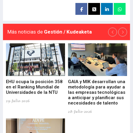
Más noticias de
Gestión / Kudeaketa
EHU ocupa la posición 358
GAIA y MIK desarrollan una
De
en el Ranking Mundial de
metodología para ayudar a
Fu
a
Universidades de la NTU
las empresas tecnológicas
nu
a anticipar y planificar sus
ac
29-Julio-2026
necesidades de talento
cr
de
28-Julio-2026
22-