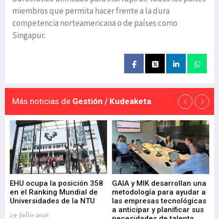
miembros que permita hacer frente a la dura
competencia norteamericana o de países como
Singapur.
Más noticias de
Gestión / Kudeaketa
EHU ocupa la posición 358
GAIA y MIK desarrollan una
De
en el Ranking Mundial de
metodología para ayudar a
Fu
a
Universidades de la NTU
las empresas tecnológicas
nu
a anticipar y planificar sus
ac
29-Julio-2026
necesidades de talento
cr