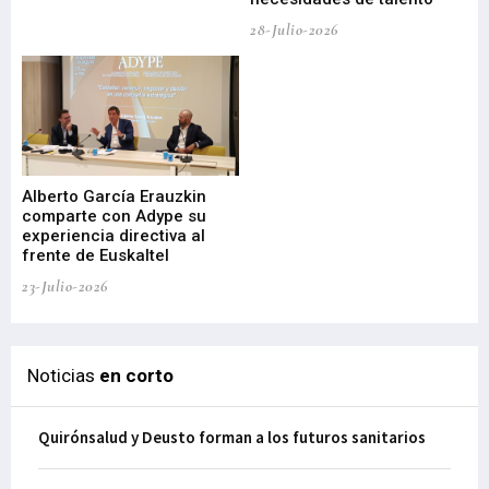
de
28-Julio-2026
22-
Alberto García Erauzkin
comparte con Adype su
BI
experiencia directiva al
pr
frente de Euskaltel
en
23-Julio-2026
21-
Noticias
en corto
Quirónsalud y Deusto forman a los futuros sanitarios