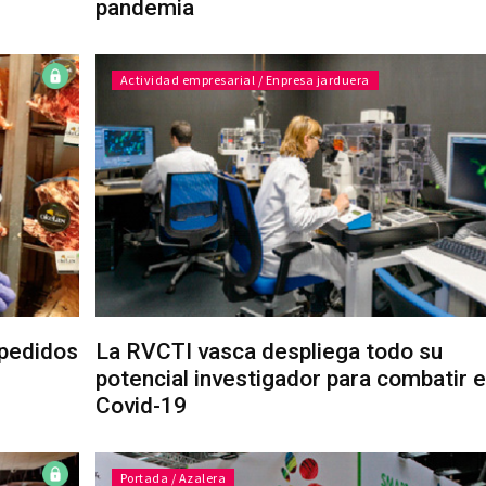
pandemia
Actividad empresarial / Enpresa jarduera
 pedidos
La RVCTI vasca despliega todo su
potencial investigador para combatir e
Covid-19
Portada / Azalera