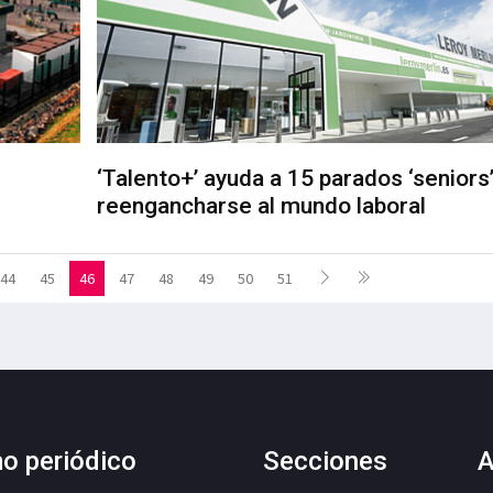
‘Talento+’ ayuda a 15 parados ‘seniors’
reengancharse al mundo laboral
44
45
46
47
48
49
50
51
mo periódico
Secciones
A