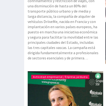
confinamiento y restricción de viajes, con
una disminución de hasta un 80% del
transporte público urbano y de media y
larga distancia, la compañía de alquiler de
vehículos DriiveMe, nacida en Francia y con
implantación en varios países europeos, ha
puesto en marcha una iniciativa económica
y segura para facilitar la movilidad entre las
principales ciudades del Estado, incluidas
las tres capitales vascas. La campaña está
dirigida fundamentalmente a profesionales
de sectores esenciales y de primera
necesidad, como son el sanitario y de
distribución alimentaria, así como de la
administración pública. Mediante est
Actividad empresarial / Enpresa jarduera