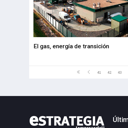
El gas, energía de transición
41
42
43
Últi