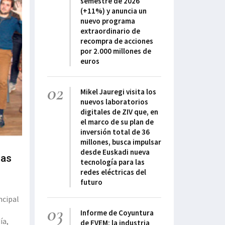
semestre de 2026
(+11%) y anuncia un
nuevo programa
extraordinario de
recompra de acciones
por 2.000 millones de
euros
02
Mikel Jauregi visita los
nuevos laboratorios
digitales de ZIV que, en
el marco de su plan de
inversión total de 36
millones, busca impulsar
desde Euskadi nueva
nas
tecnología para las
redes eléctricas del
futuro
l
ncipal
03
Informe de Coyuntura
ía,
de FVEM: la industria