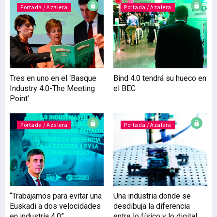
mundo de los seguros y la
Portada / Azalera
Portada / Azalera
sanidad privada. Su
impacto ya ha iniciado una
profunda transformación
del negocio de las
aseguradoras, que se
apoyan en soluciones de
Tres en uno en el ‘Basque
Bind 4.0 tendrá su hueco en
este tipo para dar
Industry 4.0-The Meeting
el BEC
respuesta a los principales
Point’
desafíos que condi
Portada / Azalera
Portada / Azalera
“Trabajamos para evitar una
Una industria donde se
Euskadi a dos velocidades
desdibuja la diferencia
en industria 4.0”
entre lo físico y lo digital