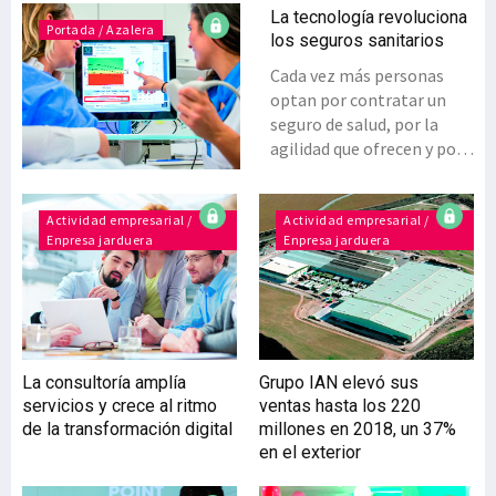
La tecnología revoluciona
Portada / Azalera
los seguros sanitarios
Cada vez más personas
optan por contratar un
seguro de salud, por la
agilidad que ofrecen y por
las prestaciones de calidad
que incluyen. El sector no
es ajeno a la ‘revolución
Actividad empresarial /
Actividad empresarial /
Enpresa jarduera
Enpresa jarduera
digital’ y la innovación
está guiando la
transformación de las
aseguradoras, en especial
ante los retos que se
presentan, encabezados
La consultoría amplía
Grupo IAN elevó sus
por el envejecimiento.La
servicios y crece al ritmo
ventas hasta los 220
tecnología, con
de la transformación digital
millones en 2018, un 37%
innovaciones como la
en el exterior
teleasistencia, continúa
con su desembarco en el