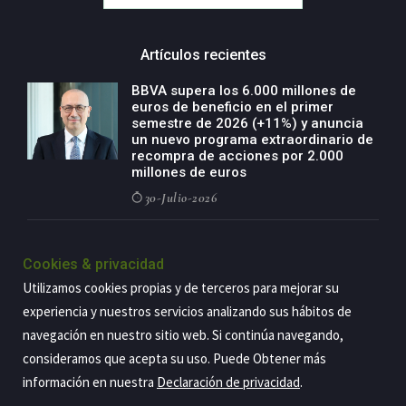
Artículos recientes
BBVA supera los 6.000 millones de
euros de beneficio en el primer
semestre de 2026 (+11%) y anuncia
un nuevo programa extraordinario de
recompra de acciones por 2.000
millones de euros
30-Julio-2026
BBVA acelera el crecimiento de su
negocio agro con un modelo global
Cookies & privacidad
de especialización presente en siete
Utilizamos cookies propias y de terceros para mejorar su
países
experiencia y nuestros servicios analizando sus hábitos de
29-Julio-2026
navegación en nuestro sitio web. Si continúa navegando,
consideramos que acepta su uso. Puede Obtener más
información en nuestra
Declaración de privacidad
.
Copyright@2026 Estrategia Empresarial