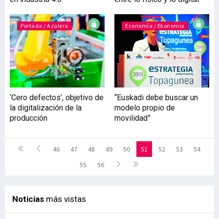
Portada / Azalera
Economía / Ekonomia
‘Cero defectos’, objetivo de
“Euskadi debe buscar un
la digitalización de la
modelo propio de
producción
movilidad”
46
47
48
49
50
51
52
53
54
55
56
Noticias
más vistas