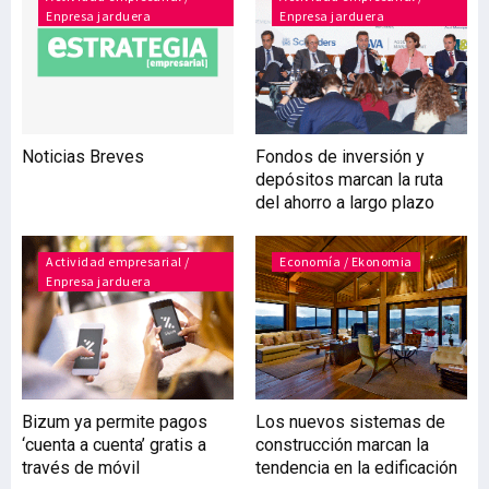
Enpresa jarduera
Enpresa jarduera
una inversión de 45
millones de euros durante
la primera mitad del
ejercicio, destinada
fundamentalmente a la
remodelación de su red
Noticias Breves
Fondos de inversión y
comercial y a
depósitos marcan la ruta
equipamientos en
del ahorro a largo plazo
sistemas de información
para adecuar su oferta
hacia perfiles más
Actividad empresarial /
Economía / Ekonomia
Enpresa jarduera
segmentados de sus
clientes, buscando su m
Bizum ya permite pagos
Los nuevos sistemas de
‘cuenta a cuenta’ gratis a
construcción marcan la
través de móvil
tendencia en la edificación