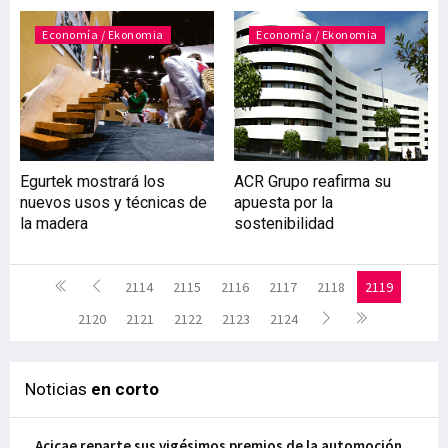
Economía / Ekonomia
Economía / Ekonomia
Egurtek mostrará los
ACR Grupo reafirma su
nuevos usos y técnicas de
apuesta por la
la madera
sostenibilidad
2114
2115
2116
2117
2118
2119
2120
2121
2122
2123
2124
Noticias
en corto
Acicae reparte sus vigésimos premios de la automoción