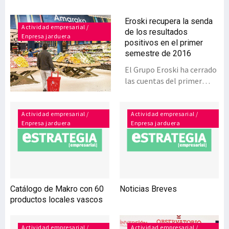
Eroski recupera la senda
Actividad empresarial /
de los resultados
Enpresa jarduera
positivos en el primer
semestre de 2016
El Grupo Eroski ha cerrado
las cuentas del primer
semestre del presente
ejercicio, a 31 de julio de
2016, con un beneficio de
Actividad empresarial /
Actividad empresarial /
Enpresa jarduera
Enpresa jarduera
2,8 millones, recuperando
así la senda de resultados
positivos. Asimismo, los
planes de competitividad
han logrado mejorar su
resultado operativo un
Catálogo de Makro con 60
Noticias Breves
45%, hasta alcanzar los 54
productos locales vascos
millones de euros.Eroski
ha continuado avanzando
en su transformación con
Actividad empresarial /
Actividad empresarial /