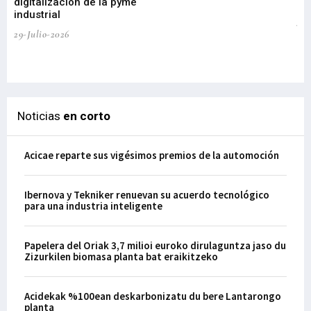
digitalización de la pyme
mi
industrial
de
te
29-Julio-2026
el
29-
Noticias
en corto
Acicae reparte sus vigésimos premios de la automoción
Ibernova y Tekniker renuevan su acuerdo tecnológico
para una industria inteligente
Papelera del Oriak 3,7 milioi euroko dirulaguntza jaso du
Zizurkilen biomasa planta bat eraikitzeko
Acidekak %100ean deskarbonizatu du bere Lantarongo
planta