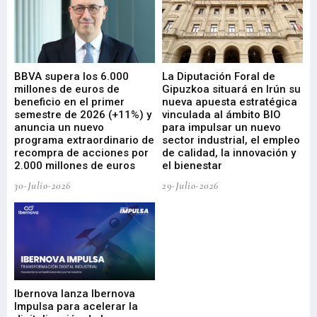
e
BBVA supera los 6.000
La Diputación Foral de
En
millones de euros de
Gipuzkoa situará en Irún su
em
beneficio en el primer
nueva apuesta estratégica
de
ad
semestre de 2026 (+11%) y
vinculada al ámbito BIO
En
anuncia un nuevo
para impulsar un nuevo
En
programa extraordinario de
sector industrial, el empleo
29-
recompra de acciones por
de calidad, la innovación y
2.000 millones de euros
el bienestar
30-Julio-2026
29-Julio-2026
Mi
nu
di
Ibernova lanza Ibernova
ma
Impulsa para acelerar la
in