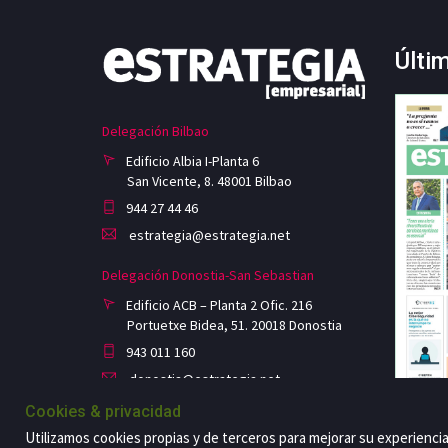
Últi
Delegación Bilbao
Edificio Albia I-Planta 6
San Vicente, 8. 48001 Bilbao
944 27 44 46
estrategia@estrategia.net
Delegación Donostia-San Sebastian
Edificio ACB – Planta 2 Ofic. 216
Portuetxe Bidea, 51. 20018 Donostia
943 011 160
donostia@estrategia.net
Cookies & privacidad
Utilizamos cookies propias y de terceros para mejorar su experienci