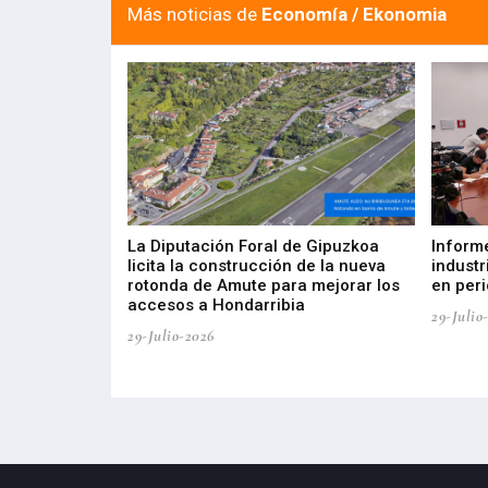
Más noticias de
Economía / Ekonomia
del Barómetro
La Diputación Foral de Gipuzkoa
Inform
a del tejido
licita la construcción de la nueva
industr
aia
rotonda de Amute para mejorar los
en peri
accesos a Hondarribia
29-Julio
29-Julio-2026