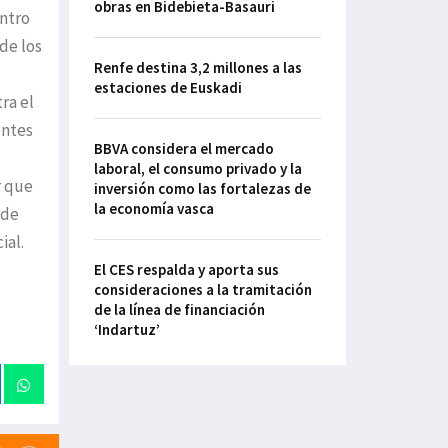
obras en Bidebieta-Basauri
entro
de los
Renfe destina 3,2 millones a las
estaciones de Euskadi
ra el
entes
BBVA considera el mercado
laboral, el consumo privado y la
r que
inversión como las fortalezas de
la economía vasca
 de
ial.
El CES respalda y aporta sus
consideraciones a la tramitación
de la línea de financiación
‘Indartuz’